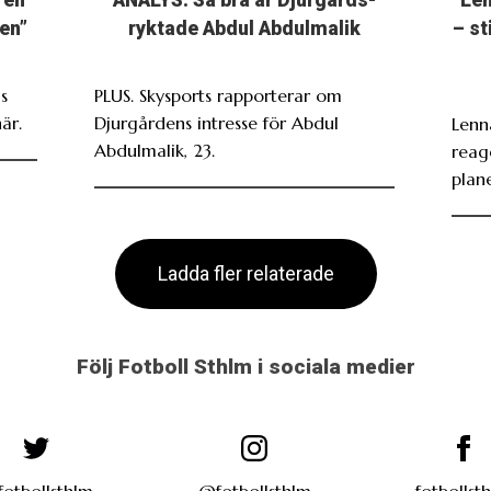
 en
ANALYS: Så bra är Djurgårds-
”Len
en”
ryktade Abdul Abdulmalik
– st
s
PLUS. Skysports rapporterar om
är.
Djurgårdens intresse för Abdul
Lenn
Abdulmalik, 23.
reag
plan
Ladda fler relaterade
Följ Fotboll Sthlm i sociala medier