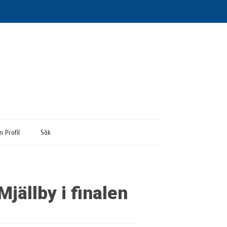
n Profil
Sök
jällby i finalen