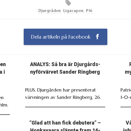
Djurgråden
,
Ligacupen
,
P16
Dela artikeln på Facebook
ten
ANALYS: Så bra är Djurgårds-
a i
nyförvärvet Sander Ringberg
my
PLUS. Djurgården har presenterat
Patr
värvningen av Sander Ringberg, 26.
1-0-
en
hlm.
”Glad att han fick debutera” –
Vå
Honkavaara släppte fram 16-
jub