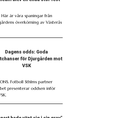
. Här är våra spaningar från
gårdens överkörning av Västerås
Dagens odds: Goda
stchanser för Djurgården mot
VSK
NS. Fotboll Sthlms partner
bet presenterar oddsen inför
VSK.