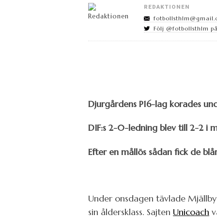
REDAKTIONEN
fotbollsthlm@gmail
Följ @fotbollsthlm på
Djurgårdens P16-lag korades und
DIF:s 2-0-ledning blev till 2-2 i 
Efter en mållös sådan fick de blå
Under onsdagen tävlade Mjällby A
sin åldersklass. Sajten
Unicoach
v