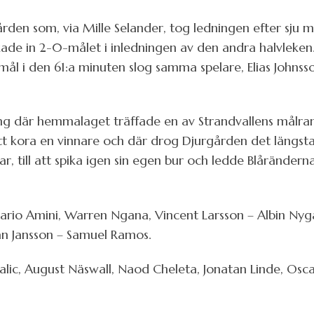
den som, via Mille Selander, tog ledningen efter sju mi
de in 2-0-målet i inledningen av den andra halvleken. 
mål i den 61:a minuten slog samma spelare, Elias Johnsso
ng där hemmalaget träffade en av Strandvallens målramar
r att kora en vinnare och där drog Djurgården det längs
ar, till att spika igen sin egen bur och ledde Blåränderna 
rio Amini, Warren Ngana, Vincent Larsson – Albin Nygå
ian Jansson – Samuel Ramos.
alic, August Näswall, Naod Cheleta, Jonatan Linde, Oscar