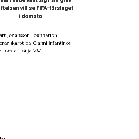
nart hade vänt sig i sin grav”
iftelsen vill se FIFA-förslaget
i domstol
art Johansson Foundation
erar skarpt på Gianni Infantinos
er om att sälja VM.