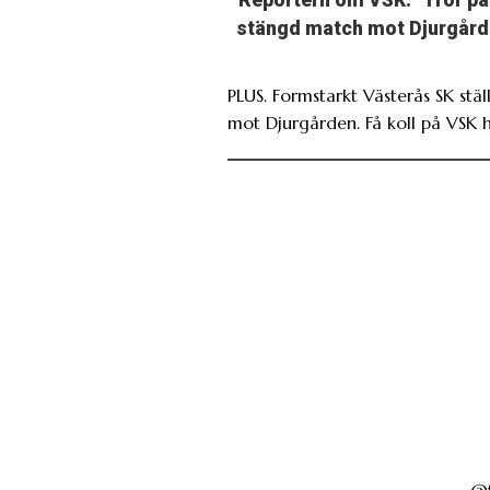
Reportern om VSK: ”Tror på
stängd match mot Djurgård
PLUS. Formstarkt Västerås SK ställ
mot Djurgården. Få koll på VSK h