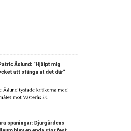
Patric Åslund: ”Hjälpt mig
cket att stänga ut det där”
ic Åslund tystade kritikerna med
målet mot Västerås SK.
ra spaningar: Djurgårdens
ileum blev en enda stor fest