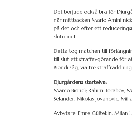
Det började också bra för Djurgår
när mittbacken Mario Amini nicka
på det och efter ett reducerings
slutminut.
Detta tog matchen till förlängni
till slut ett straffavgörande fö
Biondi såg, via tre straffräddning
Djurgårdens startelva:
Marco Biondi; Rahim Torabov, Ma
Selander, Nikolas Jovanovic, Mil
Avbytare: Emre Gültekin, Milan L