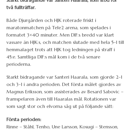
Starkt bidragande var Santeri Haarala, som stod för
två fullträffar.
Både Djurgården och HJK roterade friskt i
maratonmatchen på Tele2 arena, som spelades i
formatet 3×40 minuter. Men DIF:s bredd var klart
vassare än HJK:s, och matchen slutade med hela 5–1 till
hemmalaget trots att HJK tog ledningen på straff i
45:e. Samtliga DIF:s mål kom i de två senare
perioderna.
Starkt bidragande var Santeri Haarala, som gjorde 2–1
och 3–1 i andra perioden. Det första målet gjordes av
Magnus Eriksson, som assisterades av Besard Sabovic –
framspelaren även till Haaralas mål. Rotationen var
som sagt stor och elvorna såg ut på följande sätt:
Första perioden:
Rinne – Ståhl, Tenho, Une Larsson, Kosugi – Stensson,