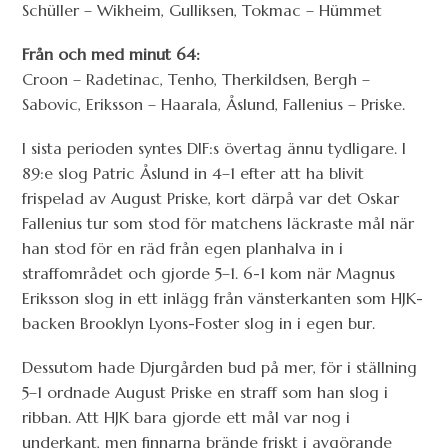
Schüller – Wikheim, Gulliksen, Tokmac – Hümmet
Från och med minut 64:
Croon – Radetinac, Tenho, Therkildsen, Bergh –
Sabovic, Eriksson – Haarala, Åslund, Fallenius – Priske.
I sista perioden syntes DIF:s övertag ännu tydligare. I
89:e slog Patric Åslund in 4–1 efter att ha blivit
frispelad av August Priske, kort därpå var det Oskar
Fallenius tur som stod för matchens läckraste mål när
han stod för en räd från egen planhalva in i
straffområdet och gjorde 5–1. 6-1 kom när Magnus
Eriksson slog in ett inlägg från vänsterkanten som HJK-
backen Brooklyn Lyons-Foster slog in i egen bur.
Dessutom hade Djurgården bud på mer, för i ställning
5–1 ordnade August Priske en straff som han slog i
ribban. Att HJK bara gjorde ett mål var nog i
underkant, men finnarna brände friskt i avgörande