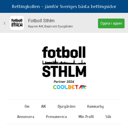
Bettingkollen – jämför Sveriges bästa bettingsidor
Fotboll Sthlm
x
Öppna i appen
App om AIK, Bajen och Djurgården
Om
AIK
Djurgården
Hammarby
Annonsera
Prenumerera
Min Profil
Sök