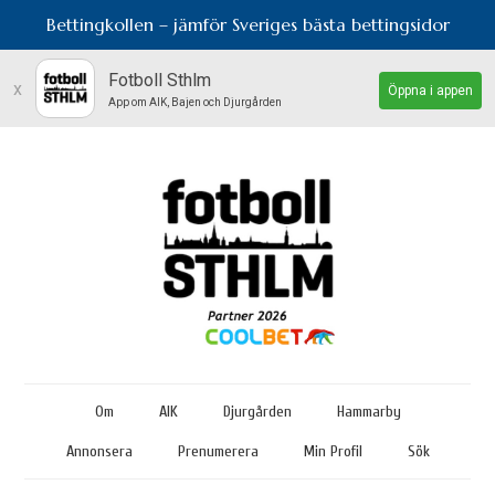
Bettingkollen – jämför Sveriges bästa bettingsidor
Fotboll Sthlm
x
Öppna i appen
App om AIK, Bajen och Djurgården
Om
AIK
Djurgården
Hammarby
Annonsera
Prenumerera
Min Profil
Sök