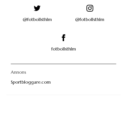
@fotbollsthlm
@fotbollsthlm
fotbollsthlm
Annons
Sportbloggare.com