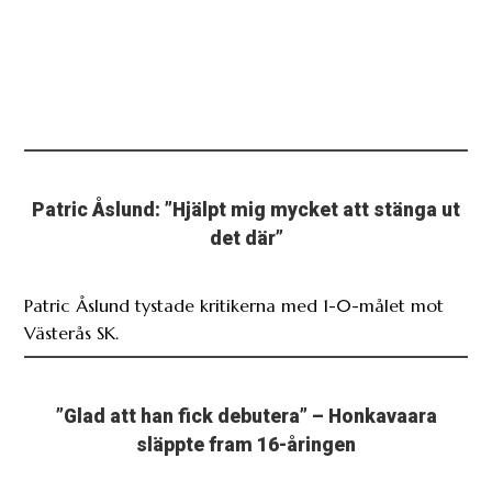
Patric Åslund: ”Hjälpt mig mycket att stänga ut
det där”
Patric Åslund tystade kritikerna med 1-0-målet mot
Västerås SK.
”Glad att han fick debutera” – Honkavaara
släppte fram 16-åringen