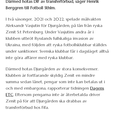
Därmed hotas DIF av transferförbud, säger Henrik
Berggren till Fotboll Sthlm.
I två säsonger, 2021 och 2022, spelade målvakten
Aleksandr Vasjutin för Djurgården, på lån från ryska
Zenit S:t Petersburg. Under Vasjutins andra år i
klubben utbröt Rysslands fullskaliga invasion av
Ukraina, med följden att ryska fotbollsklubbar ställdes
under sanktioner. Svenska klubbar får i dagsläget alltså
inte göra affärer med ryska klubbar.
Därmed hotas Djurgården av stora konsekvenser.
Klubben är fortfarande skyldig Zenit en mindre
summa sedan lånet, pengar som inte kan betalas ut i
och med embargona, rapporterar tidningen
Dagens
ETC
. Eftersom pengarna inte är återbetalda driver
Zenit på för att Djurgården ska drabbas av
transferförbud hos Fifa.