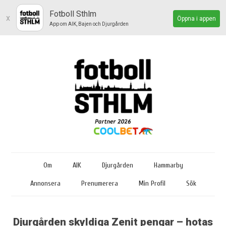
Fotboll Sthlm
x
Öppna i appen
App om AIK, Bajen och Djurgården
Om
AIK
Djurgården
Hammarby
Annonsera
Prenumerera
Min Profil
Sök
Djurgården skyldiga Zenit pengar – hotas