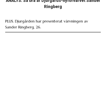
ANALYS: Så bra är Djurgårds-nyförvärvet Sander
Ringberg
PLUS. Djurgården har presenterat värvningen av
Sander Ringberg, 26.