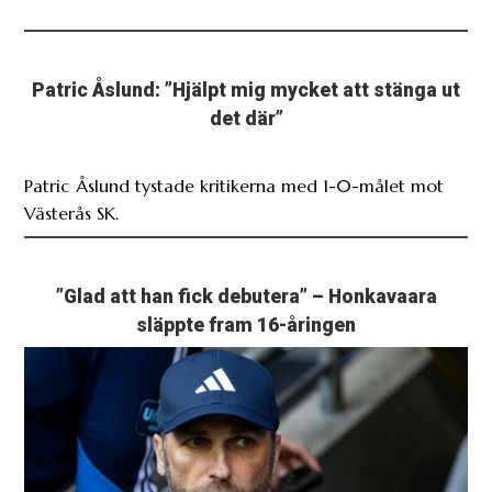
Patric Åslund: ”Hjälpt mig mycket att stänga ut
det där”
Patric Åslund tystade kritikerna med 1-0-målet mot
Västerås SK.
”Glad att han fick debutera” – Honkavaara
släppte fram 16-åringen