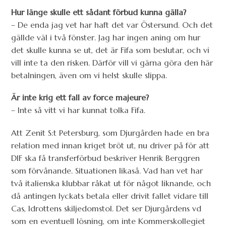
Hur länge skulle ett sådant förbud kunna gälla?
– De enda jag vet har haft det var Östersund. Och det
gällde väl i två fönster. Jag har ingen aning om hur
det skulle kunna se ut, det är Fifa som beslutar, och vi
vill inte ta den risken. Därför vill vi gärna göra den här
betalningen, även om vi helst skulle slippa.
Är inte krig ett fall av force majeure?
– Inte så vitt vi har kunnat tolka Fifa.
Att Zenit S:t Petersburg, som Djurgården hade en bra
relation med innan kriget bröt ut, nu driver på för att
DIF ska få transferförbud beskriver Henrik Berggren
som förvånande. Situationen likaså. Vad han vet har
två italienska klubbar råkat ut för något liknande, och
då antingen lyckats betala eller drivit fallet vidare till
Cas, Idrottens skiljedomstol. Det ser Djurgårdens vd
som en eventuell lösning, om inte Kommerskollegiet