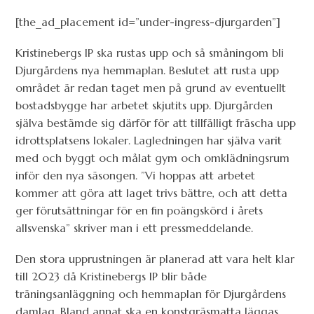
[the_ad_placement id=”under-ingress-djurgarden”]
Kristinebergs IP ska rustas upp och så småningom bli
Djurgårdens nya hemmaplan. Beslutet att rusta upp
området är redan taget men på grund av eventuellt
bostadsbygge har arbetet skjutits upp. Djurgården
själva bestämde sig därför för att tillfälligt fräscha upp
idrottsplatsens lokaler. Lagledningen har själva varit
med och byggt och målat gym och omklädningsrum
inför den nya säsongen. ”Vi hoppas att arbetet
kommer att göra att laget trivs bättre, och att detta
ger förutsättningar för en fin poängskörd i årets
allsvenska” skriver man i ett pressmeddelande.
Den stora upprustningen är planerad att vara helt klar
till 2023 då Kristinebergs IP blir både
träningsanläggning och hemmaplan för Djurgårdens
damlag. Bland annat ska en konstgräsmatta läggas