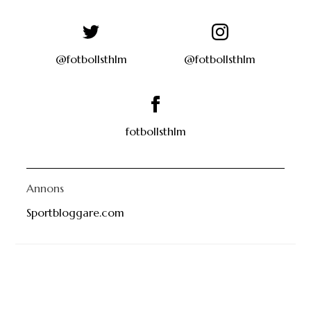
@fotbollsthlm
@fotbollsthlm
fotbollsthlm
Annons
Sportbloggare.com