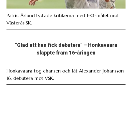
Patric Åslund tystade kritikerna med 1-0-målet mot
Västerås SK.
”Glad att han fick debutera” – Honkavaara
släppte fram 16-åringen
Honkavaara tog chansen och lät Alexander Johansson,
16, debutera mot VSK.