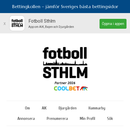
Bettingkollen – jämför Sveriges bästa bettingsidor
Fotboll Sthlm
x
Öppna i appen
App om AIK, Bajen och Djurgården
Om
AIK
Djurgården
Hammarby
Annonsera
Prenumerera
Min Profil
Sök