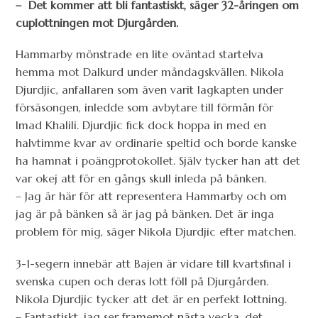
– Det kommer att bli fantastiskt, säger 32-åringen om
cuplottningen mot Djurgården.
Hammarby mönstrade en lite oväntad startelva
hemma mot Dalkurd under måndagskvällen. Nikola
Djurdjic, anfallaren som även varit lagkapten under
försäsongen, inledde som avbytare till förmån för
Imad Khalili. Djurdjic fick dock hoppa in med en
halvtimme kvar av ordinarie speltid och borde kanske
ha hamnat i poängprotokollet. Själv tycker han att det
var okej att för en gångs skull inleda på bänken.
– Jag är här för att representera Hammarby och om
jag är på bänken så är jag på bänken. Det är inga
problem för mig, säger Nikola Djurdjic efter matchen.
3-1-segern innebär att Bajen är vidare till kvartsfinal i
svenska cupen och deras lott föll på Djurgården.
Nikola Djurdjic tycker att det är en perfekt lottning.
– Fantastiskt, jag ser framemot nästa vecka, det