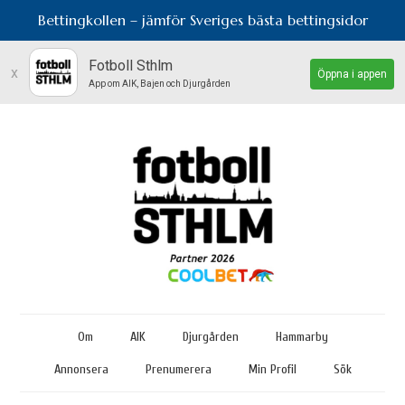
Bettingkollen – jämför Sveriges bästa bettingsidor
Fotboll Sthlm
x
Öppna i appen
App om AIK, Bajen och Djurgården
Om
AIK
Djurgården
Hammarby
Annonsera
Prenumerera
Min Profil
Sök