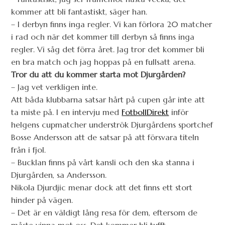
kommer att bli fantastiskt, säger han.
– I derbyn finns inga regler. Vi kan förlora 20 matcher
i rad och när det kommer till derbyn så finns inga
regler. Vi såg det förra året. Jag tror det kommer bli
en bra match och jag hoppas på en fullsatt arena.
Tror du att du kommer starta mot Djurgården?
– Jag vet verkligen inte.
Att båda klubbarna satsar hårt på cupen går inte att
ta miste på. I en intervju med
FotbollDirekt
inför
helgens cupmatcher underströk Djurgårdens sportchef
Bosse Andersson att de satsar på att försvara titeln
från i fjol.
– Bucklan finns på vårt kansli och den ska stanna i
Djurgården, sa Andersson.
Nikola Djurdjic menar dock att det finns ett stort
hinder på vägen.
– Det är en väldigt lång resa för dem, eftersom de
måste vinna mot oss. Det kommer bli tufft.