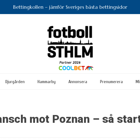
Bettingkollen – jämför Sveriges bästa bettingsidor
Djurgården
Hammarby
Annonsera
Prenumerera
Mi
vansch mot Poznan – så star