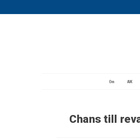
Om
AIK
Chans till re