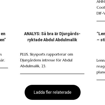
ANNO
Cool
DIF-
 en
ANALYS: Så bra är Djurgårds-
”Len
en”
ryktade Abdul Abdulmalik
– st
s
PLUS. Skysports rapporterar om
är.
Djurgårdens intresse för Abdul
Lenn
Abdulmalik, 23.
reag
plan
Ladda fler relaterade