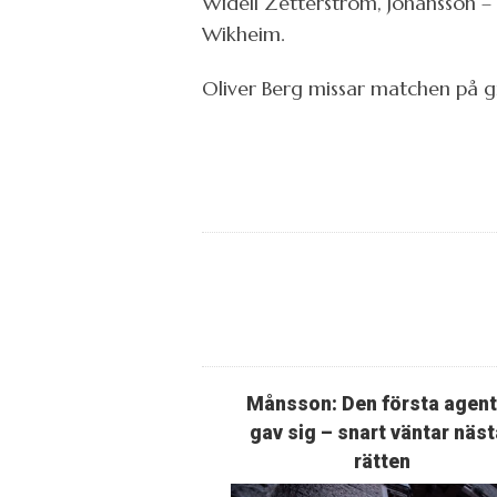
Widell Zetterström, Johansson – L
Wikheim.
Oliver Berg missar matchen på 
Månsson: Den första agen
gav sig – snart väntar näst
rätten