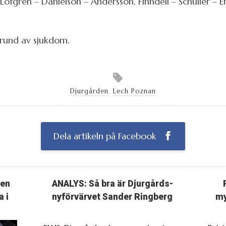
öfgren – Danielson – Andersson, Finndell – Schüller – E
grund av sjukdom.
Djurgården
,
Lech Poznan
Dela artikeln på Facebook
ten
ANALYS: Så bra är Djurgårds-
a i
nyförvärvet Sander Ringberg
my