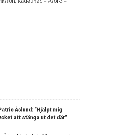
riksson, Radetinac – Asoro –
Patric Åslund: ”Hjälpt mig
cket att stänga ut det där”