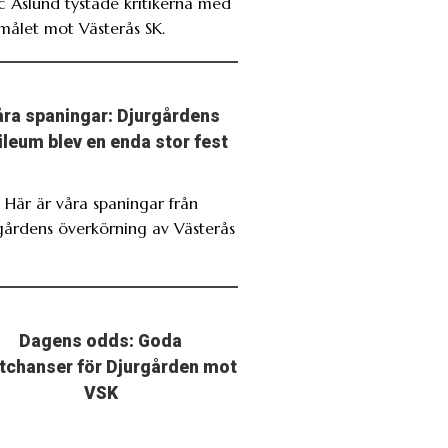
ic Åslund tystade kritikerna med
målet mot Västerås SK.
ra spaningar: Djurgårdens
ileum blev en enda stor fest
. Här är våra spaningar från
gårdens överkörning av Västerås
Dagens odds: Goda
stchanser för Djurgården mot
VSK