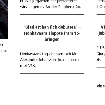
PLUS. Djurgården har presenterat
Patr
värvningen av Sander Ringberg, 26.
1-0-
”Glad att han fick debutera” –
Vå
Honkavaara släppte fram 16-
jub
åringen
en
PLUS
hlm.
Djur
Honkavaara tog chansen och lät
SK.
Alexander Johansson, 16, debutera
mot VSK.
vin