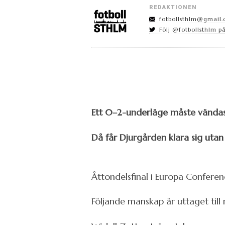
REDAKTIONEN
fotbollsthlm@gmail
Följ @fotbollsthlm på
Ett 0–2-underläge måste vändas,
Då får Djurgården klara sig utan
Åttondelsfinal i Europa Confere
Följande manskap är uttaget till