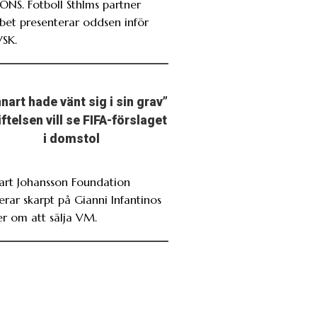
NS. Fotboll Sthlms partner
bet presenterar oddsen inför
VSK.
nart hade vänt sig i sin grav”
iftelsen vill se FIFA-förslaget
i domstol
art Johansson Foundation
erar skarpt på Gianni Infantinos
er om att sälja VM.