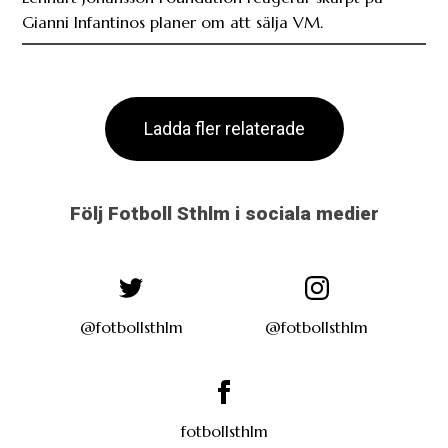
Ladda fler relaterade
Följ Fotboll Sthlm i sociala medier
@fotbollsthlm
@fotbollsthlm
fotbollsthlm
Annons