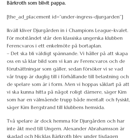
Bärkroth som blivit pappa.
[the_ad_placement id=”under-ingress-djurgarden”]
Ikväll kliver Djurgården in i Champions League-kvalet.
För motståndet står den klassiska ungerska klubben
Ferencvaros i ett enkelmöte på bortaplan.
– Det ska bli väldigt spännande. Vi håller på att skapa
oss en så klar bild som vi kan av Ferencvaros och de
förutsättningar som gäller, sedan försöker vi se vad
vår trupp är duglig till i förhållande till belastning och
de spelare som är i form. Men vi hoppas såklart på att
vi ska kunna hitta på något roligt därnere, säger Kim
som har en välmående trupp både mentalt och fysiskt,
säger Kim Bergstrand till klubbens hemsida.
Två spelare är dock hemma för Djurgården och har
inte åkt med till Ungern. Alexander Abrahamsson är
skadad och Nicklas Bärkroth blev under tisdagen