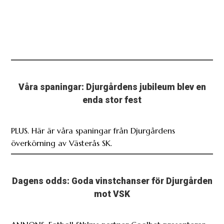
Våra spaningar: Djurgårdens jubileum blev en
enda stor fest
PLUS. Här är våra spaningar från Djurgårdens
överkörning av Västerås SK.
Dagens odds: Goda vinstchanser för Djurgården
mot VSK
ANNONS. Fotboll Sthlms partner Coolbet presenterar
oddsen inför DIF-VSK.