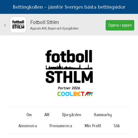
Bettingkollen – jämför Sveriges bästa bettingsidor
Fotboll Sthlm
x
Öppna i appen
App om AIK, Bajen och Djurgården
Om
AIK
Djurgården
Hammarby
Annonsera
Prenumerera
Min Profil
Sök