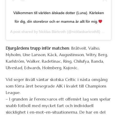
Välkommen till världen älskade dotter (Luna). Kärleken
för dig, din storebror och er mamma är allt för mig.
A post shared by
Nicklas Bärkroth
(@nicklasbarkroth8) on
Aug 1
Djurgårdens trupp inför matchen
: Bråtveit, Vaiho,
Nyholm, Une Larsson, Käck, Augustinsson, Witry, Berg,
Karlström, Walker, Radetinac, Ring, Chilufya, Banda,
Ulvestad, Edwards, Holmberg, Kujovic.
Vid seger ikväll väntar skotska Celtic i nästa omgång
som förra året besegrade AIK i kvalet till Champions
League.
– I grunden är Ferencvaros ett offensivt lag som spelar
snabb fotboll med mycket fart och individuell
skicklighet i en-mot-en-situationerna. De har en del