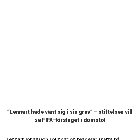
”Lennart hade vänt sig i sin grav” – stiftelsen vill
se FIFA-förslaget i domstol
Lennart Johansson Foundation reagerar skarpt på
Gianni Infantinos planer om att sälja VM.