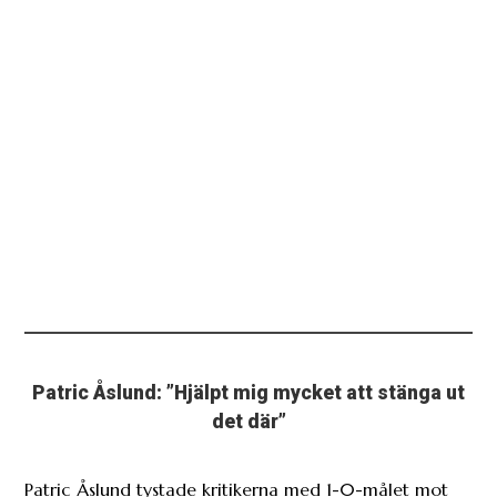
Patric Åslund: ”Hjälpt mig mycket att stänga ut
det där”
Patric Åslund tystade kritikerna med 1-0-målet mot
Västerås SK.