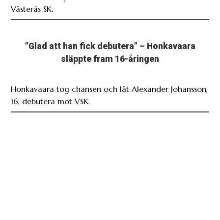
”Glad att han fick debutera” – Honkavaara
släppte fram 16-åringen
Honkavaara tog chansen och lät Alexander Johansson,
16, debutera mot VSK.