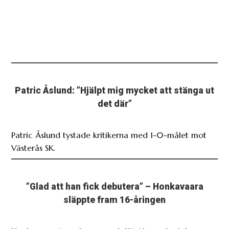
Patric Åslund: ”Hjälpt mig mycket att stänga ut
det där”
Patric Åslund tystade kritikerna med 1-0-målet mot
Västerås SK.
”Glad att han fick debutera” – Honkavaara
släppte fram 16-åringen