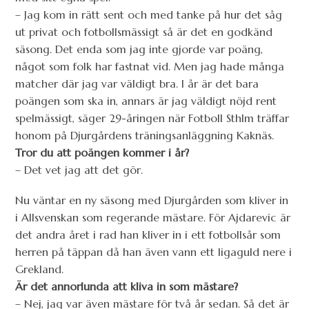
– Jag kom in rätt sent och med tanke på hur det såg
ut privat och fotbollsmässigt så är det en godkänd
säsong. Det enda som jag inte gjorde var poäng,
något som folk har fastnat vid. Men jag hade många
matcher där jag var väldigt bra. I år är det bara
poängen som ska in, annars är jag väldigt nöjd rent
spelmässigt, säger 29-åringen när Fotboll Sthlm träffar
honom på Djurgårdens träningsanläggning Kaknäs.
Tror du att poängen kommer i år?
– Det vet jag att det gör.
Nu väntar en ny säsong med Djurgården som kliver in
i Allsvenskan som regerande mästare. För Ajdarevic är
det andra året i rad han kliver in i ett fotbollsår som
herren på täppan då han även vann ett ligaguld nere i
Grekland.
Är det annorlunda att kliva in som mästare?
– Nej, jag var även mästare för två år sedan. Så det är