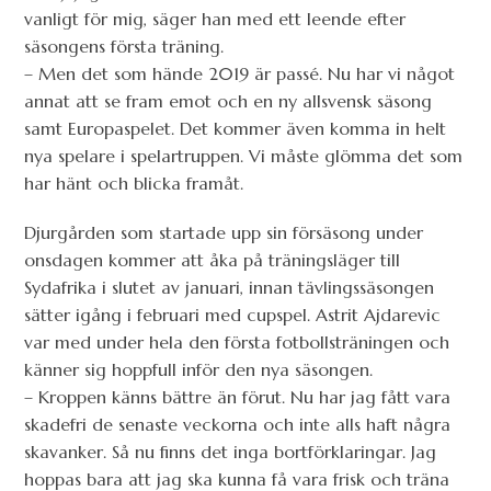
vanligt för mig, säger han med ett leende efter
säsongens första träning.
– Men det som hände 2019 är passé. Nu har vi något
annat att se fram emot och en ny allsvensk säsong
samt Europaspelet. Det kommer även komma in helt
nya spelare i spelartruppen. Vi måste glömma det som
har hänt och blicka framåt.
Djurgården som startade upp sin försäsong under
onsdagen kommer att åka på träningsläger till
Sydafrika i slutet av januari, innan tävlingssäsongen
sätter igång i februari med cupspel. Astrit Ajdarevic
var med under hela den första fotbollsträningen och
känner sig hoppfull inför den nya säsongen.
– Kroppen känns bättre än förut. Nu har jag fått vara
skadefri de senaste veckorna och inte alls haft några
skavanker. Så nu finns det inga bortförklaringar. Jag
hoppas bara att jag ska kunna få vara frisk och träna