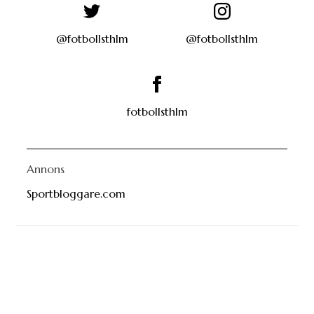
@fotbollsthlm
@fotbollsthlm
fotbollsthlm
Annons
Sportbloggare.com