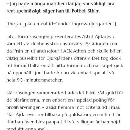
– Jag hade många matcher där jag var väldigt bra
rent spelmässigt, säger han till Fotboll Sthlm.
[the_ad_placement id=”under-ingress-djurgarden”]
Inför förra säsongen presenterades Astrit Ajdarevic
som ett av klubbens stora nyförvärv. 29-åringen kom
då ifrån en utlandssejour i AEK Athen och skulle bli en
viktig pusselbit för Djurgårdens offensiv. Det tog dock
tid för mittfältaren att hitta formen och när laget gick
på uppehåll i juni hade Ajdarevic enbart spelat två
hela 90-minutersmatcher.
När säsongen summerades hade det blivit SM-guld för
de blåränderna, men enbart en inspelad poäng för
profilvärvningen – assist hemma mot Östersund i maj.
När Ajdarevic ser tillbaka på guldsäsongen och ett år
där han även blev pappa till två tvillingar är han nöjd
med sitt egna spel.