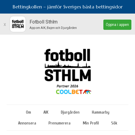
Bettingkollen – jämför Sveriges bästa bettingsidor
Fotboll Sthlm
x
Öppna i appen
App om AIK, Bajen och Djurgården
Om
AIK
Djurgården
Hammarby
Annonsera
Prenumerera
Min Profil
Sök