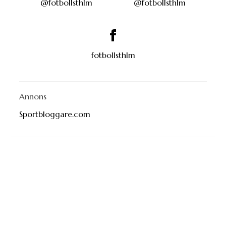
@fotbollsthlm
@fotbollsthlm
fotbollsthlm
Annons
Sportbloggare.com