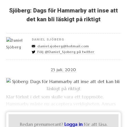
Sjöberg: Dags för Hammarby att inse att
det kan bli läskigt på riktigt
DANIEL SJÖBERG
daniel.sjoberg@hotmail.com
Följ @Daniel_Sjoberg på twitter
23 juli, 2020
Klar förlust i det som skulle vara ett toppmöte.
Hammarby måste nu acceptera verkligheten. Annars
Redan prenumerant?
Logga in
för att läsa.