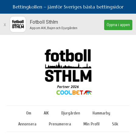
Bettingkollen – jämför Sveriges bästa bettingsidor
Fotboll Sthlm
x
Öppna i appen
App om AIK, Bajen och Djurgården
Om
AIK
Djurgården
Hammarby
Annonsera
Prenumerera
Min Profil
Sök