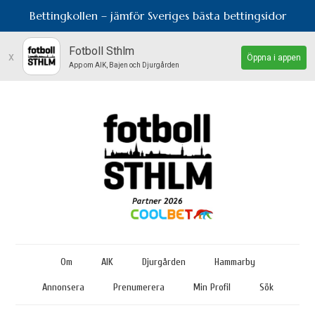
Bettingkollen – jämför Sveriges bästa bettingsidor
Fotboll Sthlm
x
Öppna i appen
App om AIK, Bajen och Djurgården
Om
AIK
Djurgården
Hammarby
Annonsera
Prenumerera
Min Profil
Sök