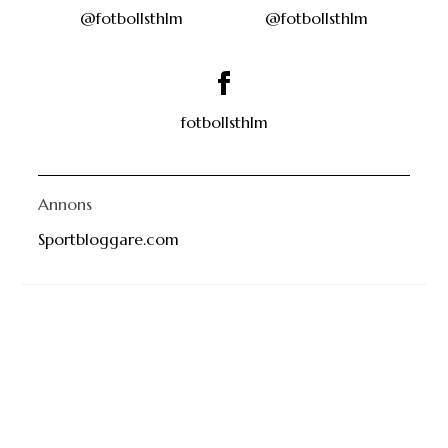
@fotbollsthlm
@fotbollsthlm
fotbollsthlm
Annons
Sportbloggare.com