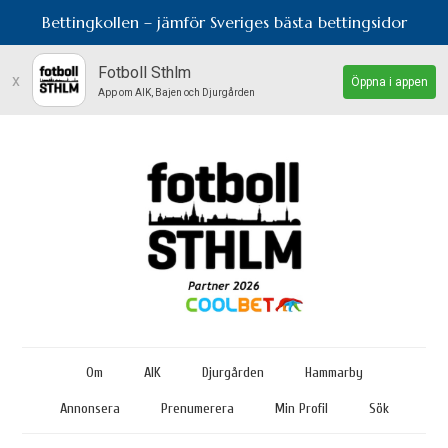
Bettingkollen – jämför Sveriges bästa bettingsidor
Fotboll Sthlm
x
Öppna i appen
App om AIK, Bajen och Djurgården
Om
AIK
Djurgården
Hammarby
Annonsera
Prenumerera
Min Profil
Sök