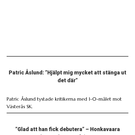
Patric Åslund: ”Hjälpt mig mycket att stänga ut
det där”
Patric Åslund tystade kritikerna med 1-0-målet mot
Västerås SK.
”Glad att han fick debutera” – Honkavaara