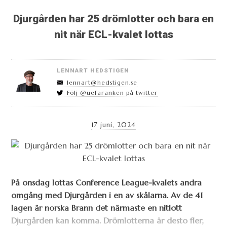
Djurgården har 25 drömlotter och bara en
nit när ECL-kvalet lottas
LENNART HEDSTIGEN
lennart@hedstigen.se
Följ @uefaranken på twitter
17 juni, 2024
På onsdag lottas Conference League-kvalets andra
omgång med Djurgården i en av skålarna.
Av de 41
lagen är norska Brann det närmaste en nitlott
Djurgården kan komma. Drömlotterna är desto fler,