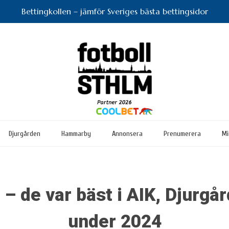
Bettingkollen – jämför Sveriges bästa bettingsidor
Djurgården
Hammarby
Annonsera
Prenumerera
Mi
 – de var bäst i AIK, Djurgå
under 2024