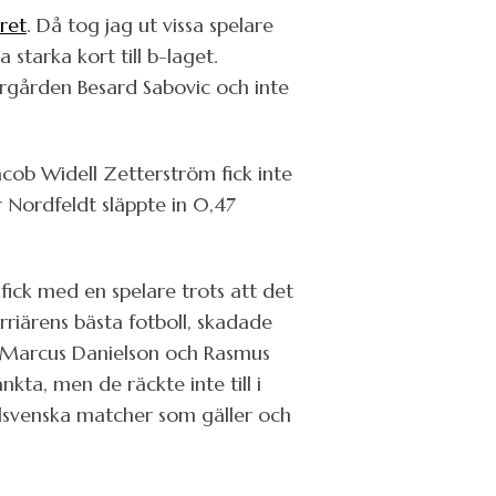
ret
. Då tog jag ut vissa spelare
 starka kort till b-laget.
urgården Besard Sabovic och inte
acob Widell Zetterström fick inte
r Nordfeldt släppte in 0,47
fick med en spelare trots att det
riärens bästa fotboll, skadade
m Marcus Danielson och Rasmus
kta, men de räckte inte till i
llsvenska matcher som gäller och