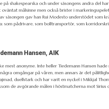
de på shakespearska och under säsongens andra del ha
 oväntat målsinne men också brister i markeringsspelet. 
 av säsongen gav han Rui Modesto understödet som krä
a: som pådrivare, som bolltransportör, som korridorsk
iedemann Hansen, AIK
ske mest anonyme. Inte heller Tiedemann Hansen hade 
er några omgångar på våren, men annars är det pålitlig
jmad, duellstark och har varit en nyckel i Mikkjal Thom
ksom de avgörande målen i höstmatcherna mot Sirius 