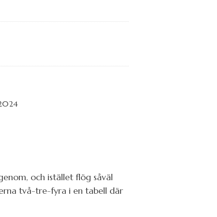
enom, och istället flög såväl
na två-tre-fyra i en tabell där