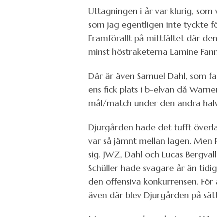
Uttagningen i år var klurig, som
som jag egentligen inte tyckte fört
Framförallt på mittfältet där de
minst höstraketerna Lamine Fanne
Där är även Samuel Dahl, som fal
ens fick plats i b-elvan då Warn
mål/match under den andra halv
Djurgården hade det tufft överla
var så jämnt mellan lagen. Men P
sig. JWZ, Dahl och Lucas Bergv
Schüller hade svagare år än tidi
den offensiva konkurrensen. För
även där blev Djurgården på sätt