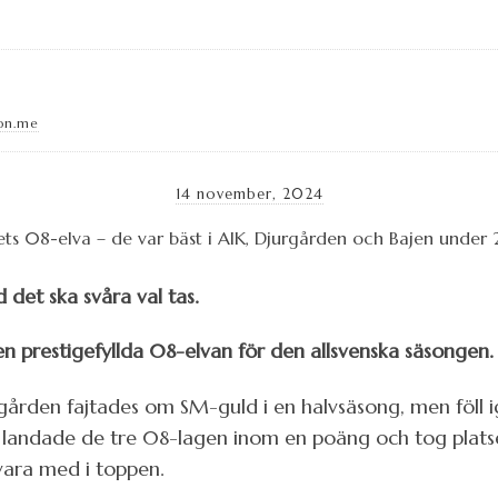
on.me
14 november, 2024
 det ska svåra val tas.
den prestigefyllda 08-elvan för den allsvenska säsongen.
gården fajtades om SM-guld i en halvsäsong, men föll ig
t landade de tre 08-lagen inom en poäng och tog platser
 vara med i toppen.