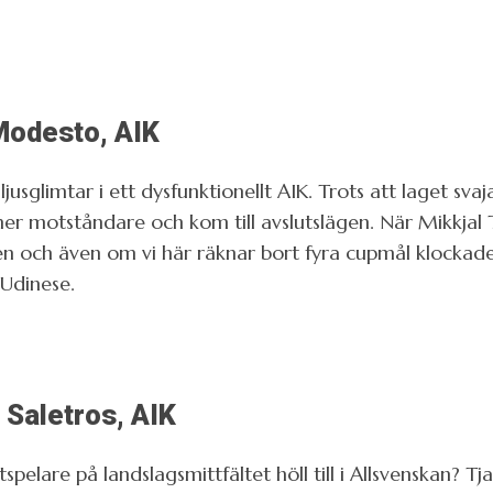
Modesto, AIK
usglimtar i ett dysfunktionellt AIK. Trots att laget svaj
ner motståndare och kom till avslutslägen. När Mikkja
en och även om vi här räknar bort fyra cupmål klockade
 Udinese.
 Saletros, AIK
pelare på landslagsmittfältet höll till i Allsvenskan? Tja