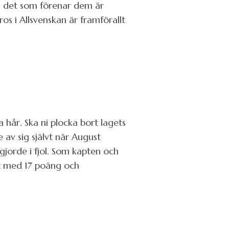
en det som förenar dem är
s i Allsvenskan är framförallt
a hår. Ska ni plocka bort lagets
e av sig självt när August
gjorde i fjol. Som kapten och
et med 17 poäng och