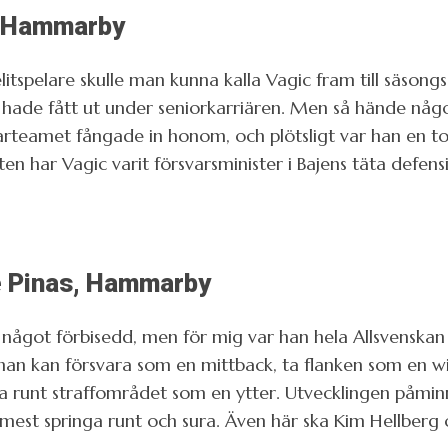
, Hammarby
itspelare skulle man kunna kalla Vagic fram till säson
hade fått ut under seniorkarriären. Men så hände någo
rteamet fångade in honom, och plötsligt var han en topp
ten har Vagic varit försvarsminister i Bajens täta defensi
e Pinas, Hammarby
är något förbisedd, men för mig var han hela Allsvenskan
 han kan försvara som en mittback, ta flanken som en w
 runt straffområdet som en ytter. Utvecklingen påminn
mest springa runt och sura. Även här ska Kim Hellberg