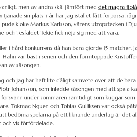
 vanligt, men av andra skäl jämfört med
det magra fjolå
jänade sin plats, i år har jag istället fått förpassa några
n pudelkloke Markus Karlsson, vårens utropstecken i Dj
 och Tesfaldet Tekie fick nöja sig med att vara.
ler i hård konkurrens då han bara gjorde 15 matcher. J
er Hahn var bäst i serien och den formtoppade Kristoffe
an av säsongen.
g och jag har haft lite dåligt samvete över att de bara 
iotr Johansson, som inledde säsongen med att spela kar
all försvann under sommaren samtidigt som kuggar so
gare. Tokmac Nguen och Tobias Gulliksen var också påtän
 att bedöma spelarna på ett liknande underlag är det a
 och vis förfördelade.