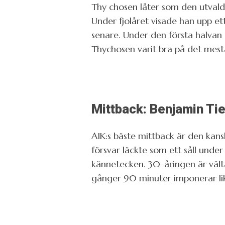
Thy chosen låter som den utval
Under fjolåret visade han upp ett
senare. Under den första halvan
Thychosen varit bra på det mest
Mittback: Benjamin T
AIK:s bäste mittback är den kan
försvar läckte som ett såll und
kännetecken. 30-åringen är välta
gånger 90 minuter imponerar li