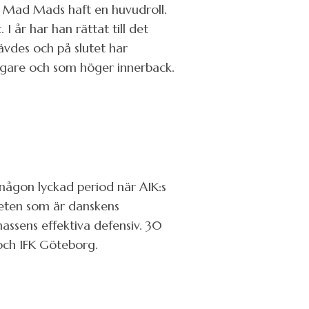
r Mad Mads haft en huvudroll.
I år har han rättat till det
vdes och på slutet har
rigare och som höger innerback.
någon lyckad period när AIK:s
heten som är danskens
assens effektiva defensiv. 30
och IFK Göteborg.