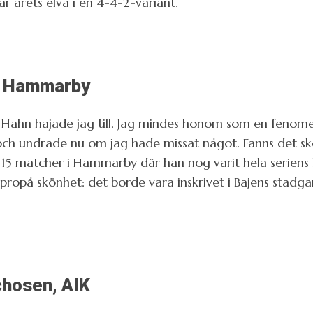
 årets elva i en 4-4-2-variant.
, Hammarby
hn hajade jag till. Jag mindes honom som en fenomen
 och undrade nu om jag hade missat något. Fanns det s
 15 matcher i Hammarby där han nog varit hela seriens 
 apropå skönhet: det borde vara inskrivet i Bajens stadga
hosen, AIK