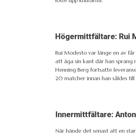
löste upp knutarna.
Högermittfältare: Rui 
Rui Modesto var länge en av får lj
att äga sin kant där han sprang 
Henning Berg fortsatte leverans
20 matcher innan han såldes till
Innermittfältare: Anton
När hände det senast att en starts