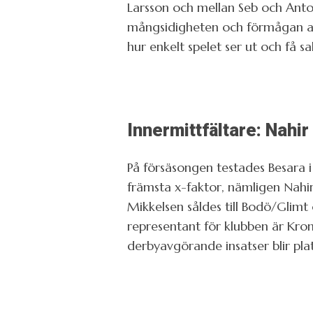
Larsson och mellan Seb och Anto
mångsidigheten och förmågan att
hur enkelt spelet ser ut och få 
Innermittfältare: Nah
På försäsongen testades Besara i e
främsta x-faktor, nämligen Nahir i
Mikkelsen såldes till Bodö/Glimt
representant för klubben är Kro
derbyavgörande insatser blir plats