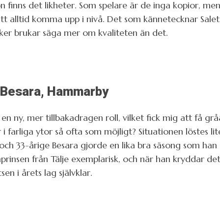
n finns det likheter. Som spelare är de inga kopior, m
 alltid komma upp i nivå. Det som kännetecknar Saletro
saker brukar säga mer om kvaliteten än det.
ir Besara, Hammarby
n ny, mer tillbakadragen roll, vilket fick mig att få grå
 farliga ytor så ofta som möjligt? Situationen löstes lit
 och 33-årige Besara gjorde en lika bra säsong som han 
nprinsen från Tälje exemplarisk, och när han kryddar d
en i årets lag självklar.