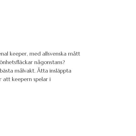
al keeper, med allsvenska mått
könhetsfläckar någonstans?
bästa målvakt. Åtta insläppta
r att keepern spelar i