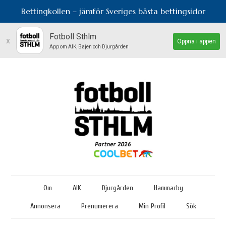
Bettingkollen – jämför Sveriges bästa bettingsidor
Fotboll Sthlm
x
Öppna i appen
App om AIK, Bajen och Djurgården
Om
AIK
Djurgården
Hammarby
Annonsera
Prenumerera
Min Profil
Sök