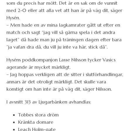
som du precis har mött. Det är en sak om de vunnit
med 2-0 eller att alla vet att han är på väg dit, säger
Hysén.
– Men hade en av mina lagkamrater gått ut efter en
match och sagt “jag vill så gärna spela i det andra
laget” då hade man ju på träningen dagen efter bara
”ja vafan dra då, du vill ju inte va här, stick då”.
Hyséns poddkompanjon Lasse Nilsson tycker Vasics
agerande är mycket märkligt.
– Jag hoppas verkligen att de sitter i slutförhandlingar,
annars är det otroligt märkligt. Det skulle vara
konstigt om han inte är på väg dit, säger Nilsson.
I avsnitt 313 av Ljugarbänken avhandlas:
Tobbes stora dröm
Kränkta domare
Leach Holm-gate