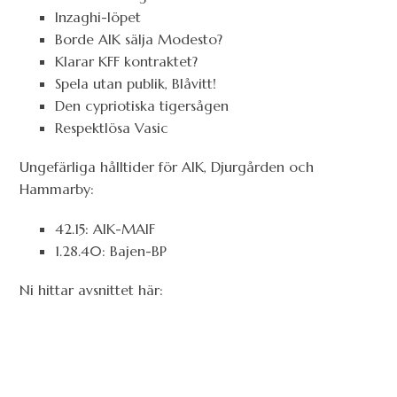
Inzaghi-löpet
Borde AIK sälja Modesto?
Klarar KFF kontraktet?
Spela utan publik, Blåvitt!
Den cypriotiska tigersågen
Respektlösa Vasic
Ungefärliga hålltider för AIK, Djurgården och
Hammarby:
42.15: AIK-MAIF
1.28.40: Bajen-BP
Ni hittar avsnittet här: