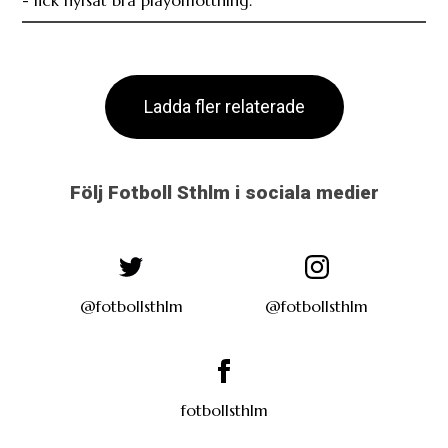
- fick hyfsat bra playofflottning.
Ladda fler relaterade
Följ Fotboll Sthlm i sociala medier
@fotbollsthlm
@fotbollsthlm
fotbollsthlm