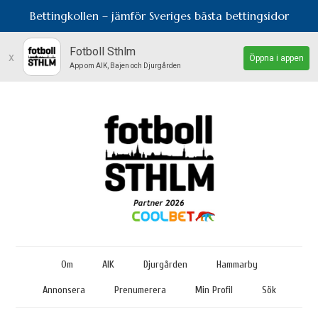
Bettingkollen – jämför Sveriges bästa bettingsidor
Fotboll Sthlm
x
Öppna i appen
App om AIK, Bajen och Djurgården
Om
AIK
Djurgården
Hammarby
Annonsera
Prenumerera
Min Profil
Sök