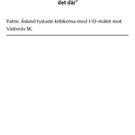
det där”
Patric Åslund tystade kritikerna med 1-0-målet mot
Västerås SK.