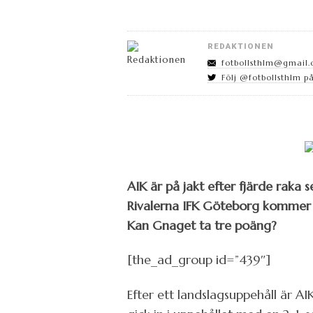
REDAKTIONEN
fotbollsthlm@gmail
Följ @fotbollsthlm på
AIK är på jakt efter fjärde raka s
Rivalerna IFK Göteborg kommer ti
Kan Gnaget ta tre poäng?
[the_ad_group id=”439″]
Efter ett landslagsuppehåll är AI