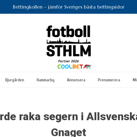
Bettingkollen – jämför Sveriges bästa bettingsidor
Djurgården
Hammarby
Annonsera
Prenumerera
Mi
ärde raka segern i Allsvens
Gnaget