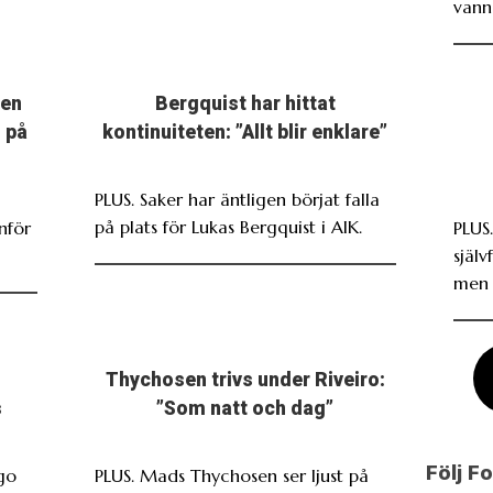
vann
men
Bergquist har hittat
 på
kontinuiteten: ”Allt blir enklare”
PLUS. Saker har äntligen börjat falla
på plats för Lukas Bergquist i AIK.
nför
PLUS
själv
men 
Thychosen trivs under Riveiro:
s
”Som natt och dag”
Följ F
go
PLUS. Mads Thychosen ser ljust på