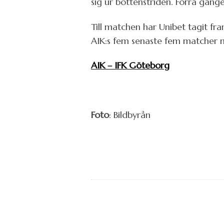
sig ur bottenstriden. Förra gån
Till matchen har Unibet tagit fram
AIK:s fem senaste fem matcher mo
AIK – IFK Göteborg
Foto
: Bildbyrån