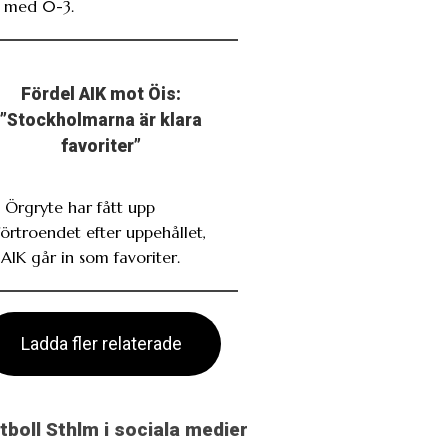
 med 0-3.
Fördel AIK mot Öis:
”Stockholmarna är klara
favoriter”
. Örgryte har fått upp
förtroendet efter uppehållet,
AIK går in som favoriter.
Ladda fler relaterade
otboll Sthlm i sociala medier