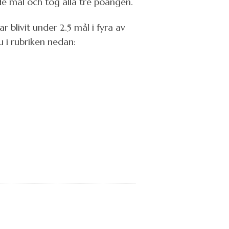
e mål och tog alla tre poängen.
r blivit under 2.5 mål i fyra av
u i rubriken nedan: