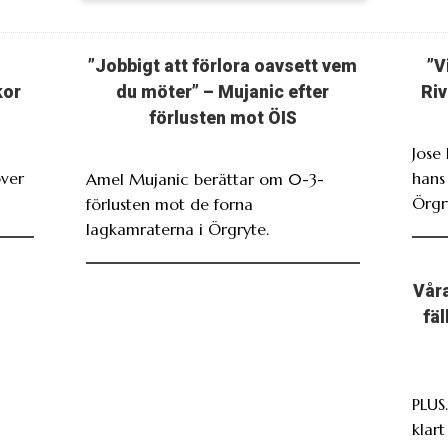
”Jobbigt att förlora oavsett vem
”V
kor
du möter” – Mujanic efter
Riv
förlusten mot ÖIS
Jose
över
hans
Amel Mujanic berättar om 0-3-
Örgr
förlusten mot de forna
lagkamraterna i Örgryte.
Våra
fä
PLUS
klar