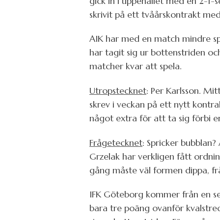
gick in i uppehållet med en 2-1-
skrivit på ett tvåårskontrakt me
AIK har med en match mindre spel
har tagit sig ur bottenstriden 
matcher kvar att spela.
Utropstecknet
: Per Karlsson. Mi
skrev i veckan på ett nytt kontr
något extra för att ta sig förbi en
Frågetecknet
: Spricker bubblan?
Grzelak har verkligen fått ordn
gång måste väl formen dippa, fr
IFK Göteborg kommer från en seg
bara tre poäng ovanför kvalstrec