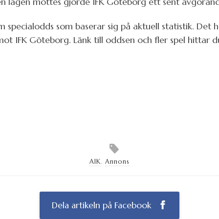
gen lagen möttes gjorde IFK Göteborg ett sent avgörand
 specialodds som baserar sig på aktuell statistik. Det ha
t IFK Göteborg. Länk till oddsen och fler spel hittar d
AIK
,
Annons
Dela artikeln på Facebook