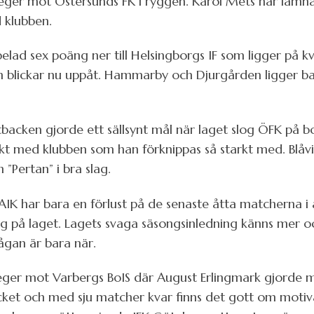
seger mot Östersunds FK i ryggen. Karol Mets har lämna
d klubben.
ad sex poäng ner till Helsingborgs IF som ligger på kval
och blickar nu uppåt. Hammarby och Djurgården ligger b
ttbacken gjorde ett sällsynt mål när laget slog ÖFK på 
akt med klubben som han förknippas så starkt med. Blåv
 ”Pertan” i bra slag.
 AIK har bara en förlust på de senaste åtta matcherna i 
ing på laget. Lagets svaga säsongsinledning känns mer
ågan är bara när.
er mot Varbergs BoIS där August Erlingmark gjorde ma
ket och med sju matcher kvar finns det gott om motivat