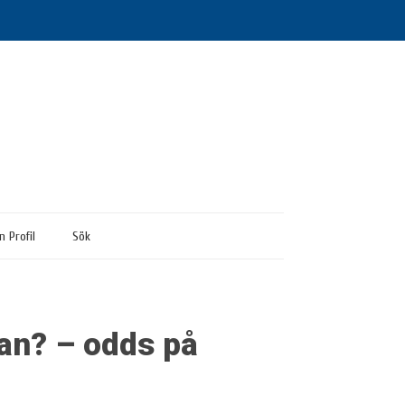
n Profil
Sök
kan? – odds på