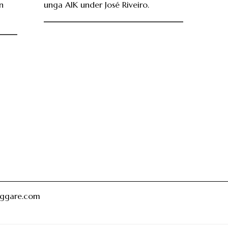
n
unga AIK under José Riveiro.
oggare.com