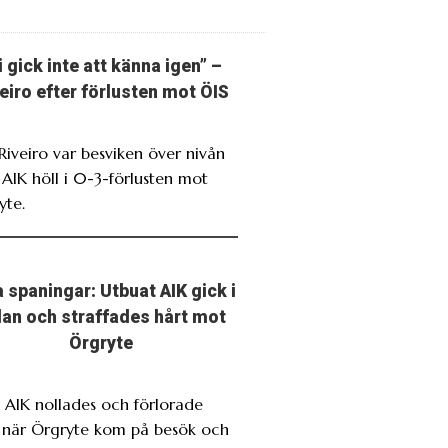
i gick inte att känna igen” –
eiro efter förlusten mot ÖIS
 Riveiro var besviken över nivån
 AIK höll i 0-3-förlusten mot
yte.
 spaningar: Utbuat AIK gick i
llan och straffades hårt mot
Örgryte
. AIK nollades och förlorade
t när Örgryte kom på besök och