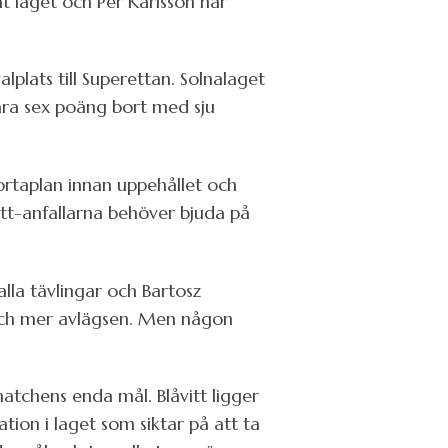
t laget och Per Karlsson har
plats till Superettan. Solnalaget
ara sex poäng bort med sju
bortaplan innan uppehållet och
itt-anfallarna behöver bjuda på
alla tävlingar och Bartosz
 och mer avlägsen. Men någon
tchens enda mål. Blåvitt ligger
ion i laget som siktar på att ta