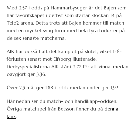
Med 2,57 i odds på Hammarbyseger är det Bajen som
har favoritskapet i derbyt som startar klockan 14 på
Tele2 arena. Detta trots att Bajen kommer till match
med en mycket svag form med hela fyra förluster på
de sex senaste matcherna.
AIK har också haft det kämpigt på slutet, vilket 1-6-
förlusten senast mot Elfsborg illusterade.
Derbyspecialisterna AIK står i 2,77 för att vinna, medan
oavgjort ger 3,36.
Över 2,5 mål ger 1,88 i odds medan under ger 1,92.
Här nedan ser du match- och handikapp-oddsen.
Övriga matchspel från Betsson finner du på
denna
länk
.