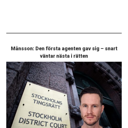
Månsson: Den första agenten gav sig – snart
väntar nästa i rätten