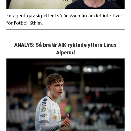
En agent gav sig efter två år. Men än är det inte över
för Fotboll Sthlm.
ANALYS: Så bra är AIK-ryktade yttern Linus
Alperud