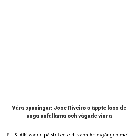
Våra spaningar: Jose Riveiro släppte loss de
unga anfallarna och vågade vinna
PLUS. AIK vände på steken och vann holmgången mot