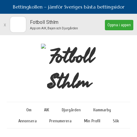
Bettingkollen – jämför Sveriges bästa bettingsidor
Fotboll Sthlm
x
Öppna i appen
App om AIK, Bajen och Djurgården
Om
AIK
Djurgården
Hammarby
Annonsera
Prenumerera
Min Profil
Sök