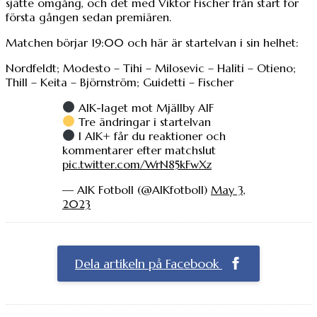
sjätte omgång, och det med Viktor Fischer från start för
första gången sedan premiären.
Matchen börjar 19:00 och här är startelvan i sin helhet:
Nordfeldt; Modesto – Tihi – Milosevic – Haliti – Otieno;
Thill – Keita – Björnström; Guidetti – Fischer
AIK-laget mot Mjällby AIF
Tre ändringar i startelvan
I AIK+ får du reaktioner och
kommentarer efter matchslut
pic.twitter.com/WrN85kFwXz
— AIK Fotboll (@AIKfotboll)
May 3,
2023
Dela artikeln på Facebook