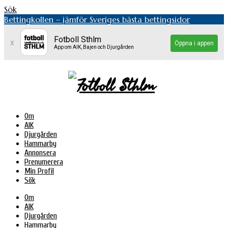
Sök
Bettingkollen – jämför Sveriges bästa bettingsidor
Fotboll Sthlm
x
Öppna i appen
App om AIK, Bajen och Djurgården
Om
AIK
Djurgården
Hammarby
Annonsera
Prenumerera
Min Profil
Sök
Om
AIK
Djurgården
Hammarby