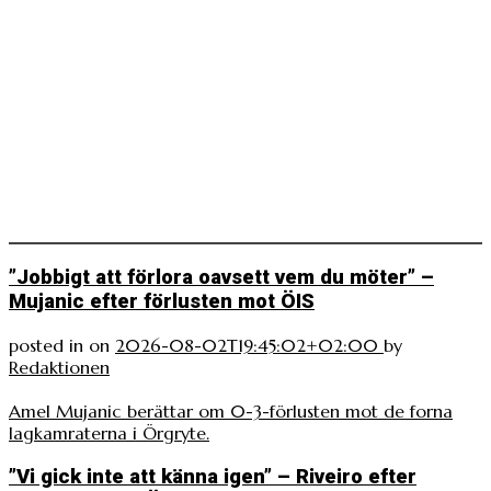
”Jobbigt att förlora oavsett vem du möter” –
Mujanic efter förlusten mot ÖIS
posted in
on
2026-08-02T19:45:02+02:00
by
Redaktionen
Amel Mujanic berättar om 0-3-förlusten mot de forna
lagkamraterna i Örgryte.
”Vi gick inte att känna igen” – Riveiro efter