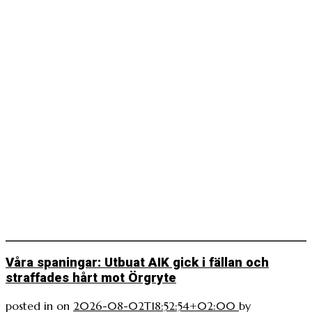
Våra spaningar: Utbuat AIK gick i fällan och
straffades hårt mot Örgryte
posted in
on
2026-08-02T18:52:54+02:00
by