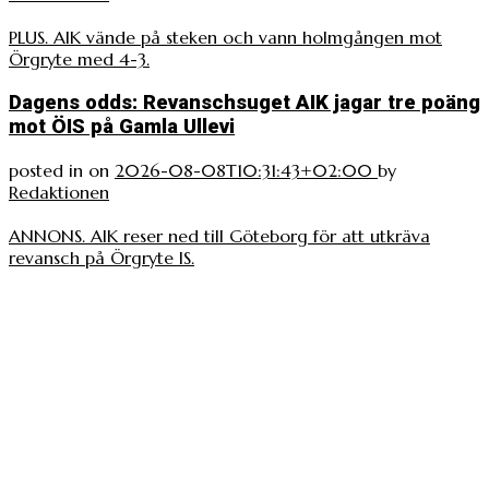
PLUS. AIK vände på steken och vann holmgången mot
Örgryte med 4-3.
Dagens odds: Revanschsuget AIK jagar tre poäng
mot ÖIS på Gamla Ullevi
posted in
on
2026-08-08T10:31:43+02:00
by
Redaktionen
ANNONS. AIK reser ned till Göteborg för att utkräva
revansch på Örgryte IS.