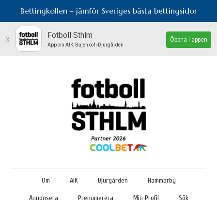
Bettingkollen – jämför Sveriges bästa bettingsidor
Fotboll Sthlm
x
Öppna i appen
App om AIK, Bajen och Djurgården
Om
AIK
Djurgården
Hammarby
Annonsera
Prenumerera
Min Profil
Sök