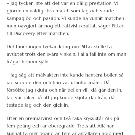
– Jag tycker inte att det var en dålig prestation. Vi
gjorde en väldigt bra match som lag och visade
kämpaglöd och passion. Vi kunde ha vunnit matchen
men oavgjort är nog ett rättvist resultat, säger Pittas
till Discovery efter matchen.
Det fanns ingen tvekan kring om Pittas skulle ta
avslutet trots den svåra vinkeln, i alla fall inte om man
frågar honom själv.
– Jag såg att målvakten inte kunde hantera bollen så
jag snodde den och han var utanför målet. Då
försökte jag skjuta och när bollen vill, då går den in.
Jag var säker på att jag kunde skjuta därifrån, då
testade jag och den gick in.
Efter en premiärvinst och två raka kryss står AIK på
fem poäng och är obesegrade. Trots att AIK har
kunnat ta mer poäng än fem är anfallaren nöjd med