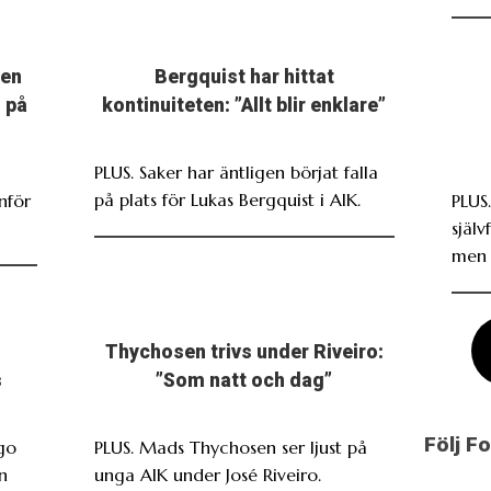
men
Bergquist har hittat
 på
kontinuiteten: ”Allt blir enklare”
PLUS. Saker har äntligen börjat falla
på plats för Lukas Bergquist i AIK.
nför
PLUS
själv
men 
Thychosen trivs under Riveiro:
s
”Som natt och dag”
Följ F
go
PLUS. Mads Thychosen ser ljust på
n
unga AIK under José Riveiro.