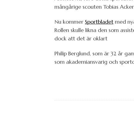
mångårige scouten Tobias Ackerm
Nu kommer
Sportbladet
med nya u
Rollen skulle likna den som assi
dock att det är oklart
Philip Berglund, som är 32 år ga
som akademiansvarig och sportch