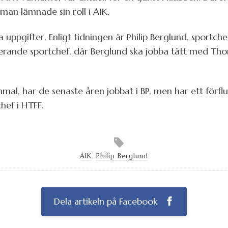
an lämnade sin roll i AIK.
ppgifter. Enligt tidningen är Philip Berglund, sportchef i
sterande sportchef, där Berglund ska jobba tätt med T
mmal, har de senaste åren jobbat i BP, men har ett förf
ef i HTFF.
AIK
,
Philip Berglund
Dela artikeln på Facebook