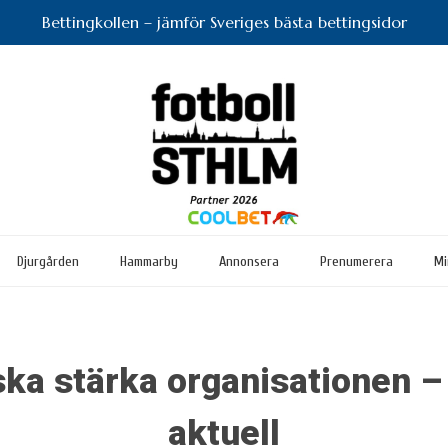
Bettingkollen – jämför Sveriges bästa bettingsidor
Djurgården
Hammarby
Annonsera
Prenumerera
Mi
ska stärka organisationen –
aktuell