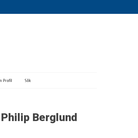
n Profil
Sök
 Philip Berglund