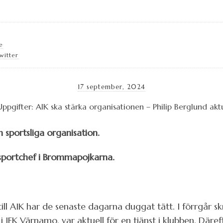
e
witter
17 september, 2024
n sportsliga organisation.
 sportchef i Brommapojkarna.
ill AIK har de senaste dagarna duggat tätt. I förrgår s
i IFK Värnamo, var aktuell för en tjänst i klubben. Där