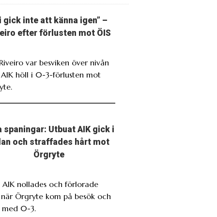
i gick inte att känna igen” –
eiro efter förlusten mot ÖIS
 Riveiro var besviken över nivån
 AIK höll i 0-3-förlusten mot
yte.
 spaningar: Utbuat AIK gick i
llan och straffades hårt mot
Örgryte
. AIK nollades och förlorade
t när Örgryte kom på besök och
 med 0-3.