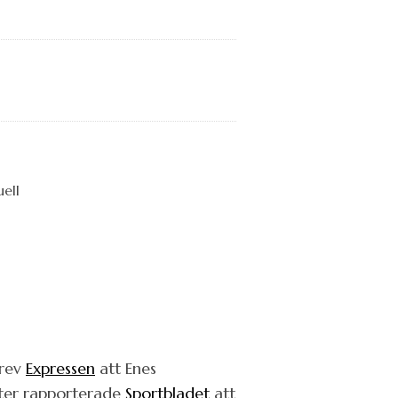
krev
Expressen
att Enes
efter rapporterade
Sportbladet
att