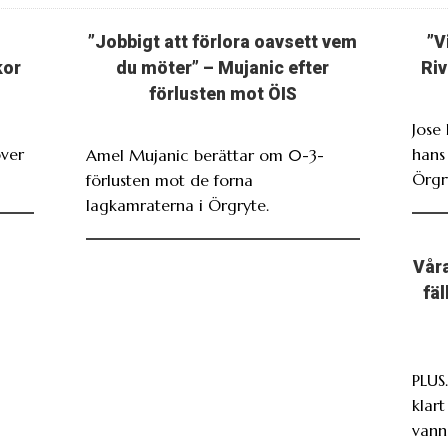
”Jobbigt att förlora oavsett vem
”V
kor
du möter” – Mujanic efter
Riv
förlusten mot ÖIS
Jose
över
hans
Amel Mujanic berättar om 0-3-
Örgr
förlusten mot de forna
lagkamraterna i Örgryte.
Våra
fä
PLUS
klar
vann