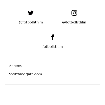
@fotbollsthlm
@fotbollsthlm
fotbollsthlm
Annons
Sportbloggare.com