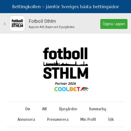
Bettingkollen – jämför Sveriges bästa bettingsidor
Fotboll Sthlm
x
Öppna i appen
App om AIK, Bajen och Djurgården
Om
AIK
Djurgården
Hammarby
Annonsera
Prenumerera
Min Profil
Sök