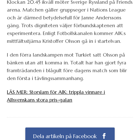
Klockan 20.45 ikväll möter Sverige Ryssland på Friends
arena. Matchen gäller gruppseger i Nations League
och är därmed betydelsefull för Janne Anderssons
gäng. Trots digniteten väljer förbundskaptenen att
experimentera. Enligt Fotbollskanalen kommer AIK:s
mittfältsstjärna Kristoffer Olsson gå in i startelvan.
I den förra landskampen mot Turkiet satt Olsson på
bänken utan att komma in. Totalt har han gjort fyra
framträdanden i blågult före dagens match som blir
den första i tävlingssammanhang.
LÄS MER: Storslam för AIK: trippla vinnare i
Allsvenskans stora pris-galan
Dela artikeln på Facebook