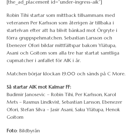
[the_ad_placement id=”under-ingress-aik”]
Robin Tihi startar som mittback tillsammans med
veteranen Per Karlsson som återigen är tillbaka i
startelvan efter att ha blivit bänkad mot Örgryte i
förra gruppspelsmatchen. Sebastian Larsson och
Ebenezer Ofori bildar mittfältspar bakom Ylätupa,
Asani och Goitom som alla tre har startat samtliga
cupmatcher i anfallet för AIK i år.
Matchen börjar klockan 19.00 och sänds på C More.
Så startar AIK mot Kalmar FF:
Budimir Janosevic – Robin Tihi, Per Karlsson, Karol
Mets – Rasmus Lindkvist, Sebastian Larsson, Ebenezer
Ofori, Stefan Silva – Jasir Asani, Saku Ylätupa, Henok
Goitom
Foto
: Bildbyrån