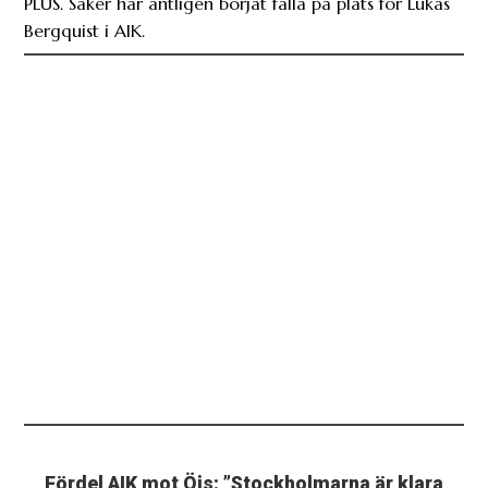
PLUS. Saker har äntligen börjat falla på plats för Lukas
Bergquist i AIK.
Fördel AIK mot Öis: ”Stockholmarna är klara