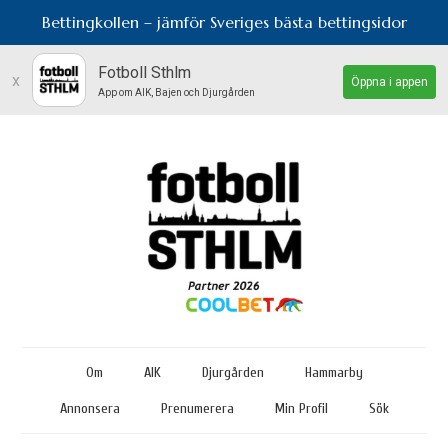
Bettingkollen – jämför Sveriges bästa bettingsidor
Fotboll Sthlm
x
Öppna i appen
App om AIK, Bajen och Djurgården
Om
AIK
Djurgården
Hammarby
Annonsera
Prenumerera
Min Profil
Sök