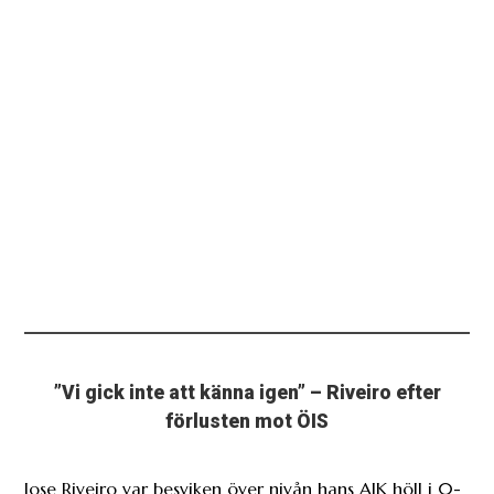
”Vi gick inte att känna igen” – Riveiro efter
förlusten mot ÖIS
Jose Riveiro var besviken över nivån hans AIK höll i 0-