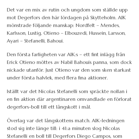
Det var en mix av rutin och ungdom som ställde upp
mot Degerfors den här lördagen på Skytteholm. AIK
mönstrade följande manskap: Nordfelt – Mendes,
Karlsson, Lustig, Otieno – Elbouzedi, Hussein, Larsson,
Ayari – Stefanelli, Bahoui.
Den första farligheten var AIK:s – ett fint inlägg från
Erick Otieno möttes av Nabil Bahouis panna, som dock
nickade utanför. Just Otieno var den som sken starkast
under första halvlek, med flera fina aktioner.
Iställt var det Nicolas Stefanelli som spräckte nollan i
en fin aktion där argentinaren omvandlade en förlorat
degerfors-boll till ett långskott i mål.
Överlag var det långskottens match. AIK-ledningen
stod sig inte länge till: i 41:a minuten slog Nicolas
Stefanelli en boll till Degerfors Diego Campos, som