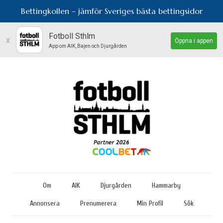
Bettingkollen – jämför Sveriges bästa bettingsidor
Fotboll Sthlm
x
Öppna i appen
App om AIK, Bajen och Djurgården
Om
AIK
Djurgården
Hammarby
Annonsera
Prenumerera
Min Profil
Sök