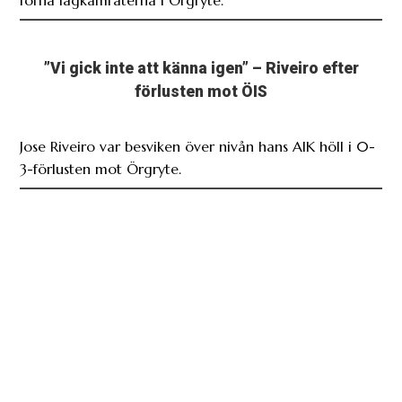
forna lagkamraterna i Örgryte.
”Vi gick inte att känna igen” – Riveiro efter
förlusten mot ÖIS
Jose Riveiro var besviken över nivån hans AIK höll i 0-
3-förlusten mot Örgryte.