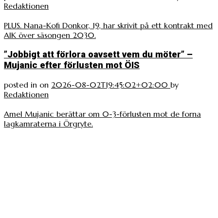
Redaktionen
PLUS. Nana-Kofi Donkor, 19, har skrivit på ett kontrakt med
AIK över säsongen 2030.
”Jobbigt att förlora oavsett vem du möter” –
Mujanic efter förlusten mot ÖIS
posted in
on
2026-08-02T19:45:02+02:00
by
Redaktionen
Amel Mujanic berättar om 0-3-förlusten mot de forna
lagkamraterna i Örgryte.