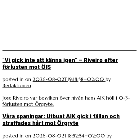
”Vi gick inte att känna igen” – Riveiro efter
förlusten mot ÖIS
posted in
on
2026-08-02T19:18:58+02:00
by
Redaktionen
Jose Riveiro var besviken över nivån hans AIK höll i 0-3-
förlusten mot Örgryte.
Våra spaningar: Utbuat AIK gick i fällan och
straffades hårt mot Örgryte
posted in
on
2026-08-02T18:52:54+02:00
by