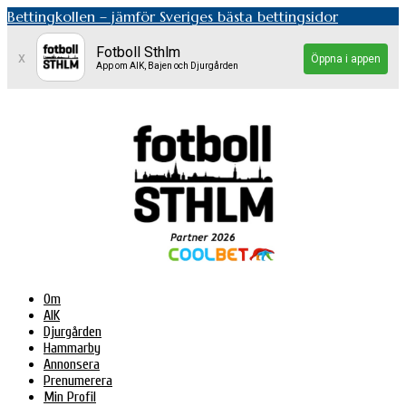
Bettingkollen – jämför Sveriges bästa bettingsidor
Fotboll Sthlm
x
Öppna i appen
App om AIK, Bajen och Djurgården
Om
AIK
Djurgården
Hammarby
Annonsera
Prenumerera
Min Profil