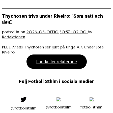
Thychosen trivs under Riveiro: ”Som natt och
dag”
posted in
on
2026-08-01T10:30:57+02:00
by
Redaktionen
PLUS. Mads Thychosen ser ljust på unga AIK under José
Riveiro.
Ladda fler relaterade
Följ Fotboll Sthlm i sociala medier
@fotbollsthlm
fotbollsthlm
@fotbollsthlm