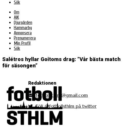
Sök
Om
AIK
Djurgården
Hammarby
Annonsera
Prenumerera
Min Profil
Sök
Salétros hyllar Goitoms drag: ”Vår bästa match
för säsongen”
Redaktionen
fotbollsthlm@gmail.com
Följ @fotbollsthlm på twitter