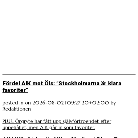
Fördel AIK mot Öis: ”Stockholmarna är klara
favoriter”
posted in
on
2026-08-02T09:27:20+02:00
by
Redaktionen
PLUS. Örgryte har fått upp självförtroendet efter
uppehållet, men AIK går in som favoriter.