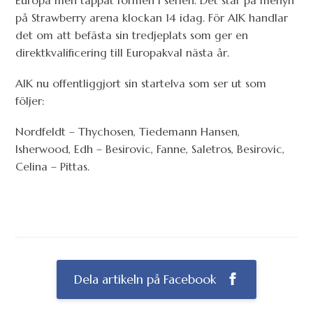
Europa men tappat formen i serien. Det står på menyn
på Strawberry arena klockan 14 idag. För AIK handlar
det om att befästa sin tredjeplats som ger en
direktkvalificering till Europakval nästa år.
AIK nu offentliggjort sin startelva som ser ut som
följer:
Nordfeldt – Thychosen, Tiedemann Hansen,
Isherwood, Edh – Besirovic, Fanne, Saletros, Besirovic,
Celina – Pittas.
Dela artikeln på Facebook