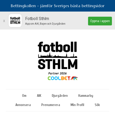
Bettingkollen – jämför Sveriges bästa bettingsidor
Fotboll Sthlm
x
Öppna i appen
App om AIK, Bajen och Djurgården
Om
AIK
Djurgården
Hammarby
Annonsera
Prenumerera
Min Profil
Sök