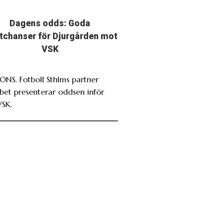
Dagens odds: Goda
stchanser för Djurgården mot
VSK
NS. Fotboll Sthlms partner
bet presenterar oddsen inför
VSK.