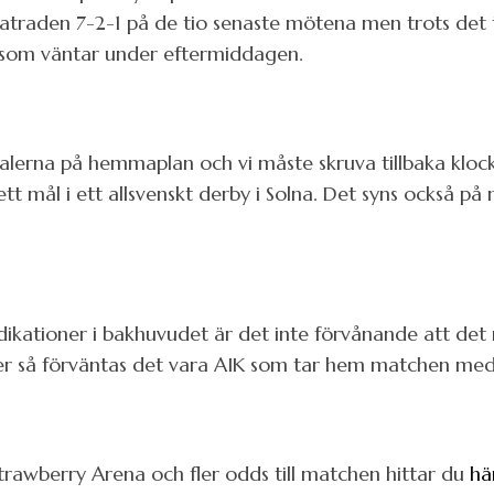
atraden 7-2-1 på de tio senaste mötena men trots det
h som väntar under eftermiddagen.
ivalerna på hemmaplan och vi måste skruva tillbaka kloc
 ett mål i ett allsvenskt derby i Solna. Det syns också p
kationer i bakhuvudet är det inte förvånande att det m
er så förväntas det vara AIK som tar hem matchen med d
trawberry Arena och fler odds till matchen hittar du
hä