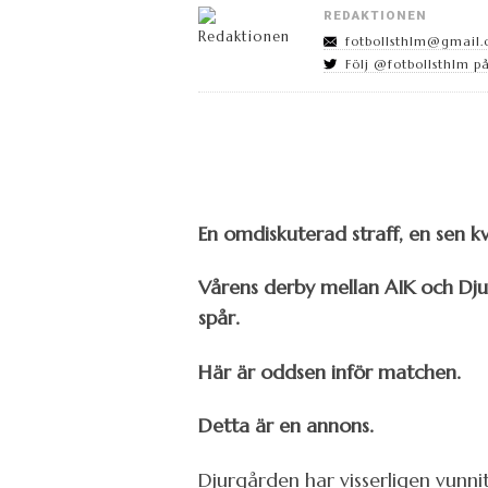
REDAKTIONEN
fotbollsthlm@gmail
Följ @fotbollsthlm på
En omdiskuterad straff, en sen kv
Vårens derby mellan AIK och Dju
spår.
Här är oddsen inför matchen.
Detta är en annons.
Djurgården har visserligen vunni