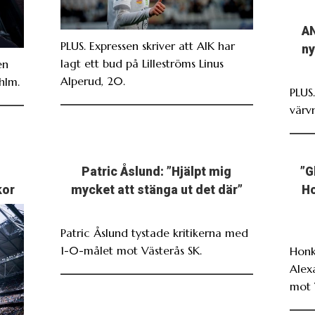
AN
PLUS. Expressen skriver att AIK har
ny
lagt ett bud på Lilleströms Linus
en
Alperud, 20.
hlm.
PLUS
värv
Patric Åslund: ”Hjälpt mig
”G
kor
mycket att stänga ut det där”
Ho
Patric Åslund tystade kritikerna med
1-0-målet mot Västerås SK.
Honk
Alex
mot 