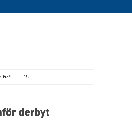
n Profil
Sök
nför derbyt