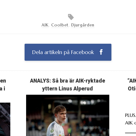
AIK
,
Coolbet
,
Djurgården
Dela artikeln på Facebook
ten
ANALYS: Så bra är AIK-ryktade
”AI
a i
yttern Linus Alperud
Oti
PLUS
AIK 