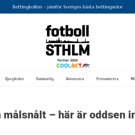
Bettingkollen – jämför Sveriges bästa bettingsidor
Djurgården
Hammarby
Annonsera
Prenumerera
Mi
 målsnålt – här är oddsen i