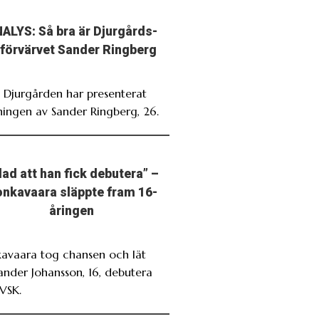
ALYS: Så bra är Djurgårds-
förvärvet Sander Ringberg
. Djurgården har presenterat
ningen av Sander Ringberg, 26.
lad att han fick debutera” –
nkavaara släppte fram 16-
åringen
avaara tog chansen och lät
ander Johansson, 16, debutera
VSK.