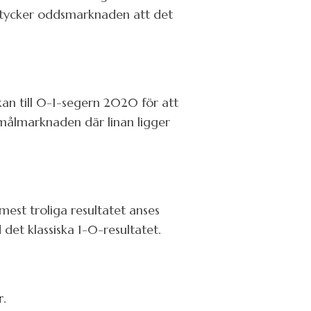
 tycker oddsmarknaden att det
kan till 0-1-segern 2020 för att
å målmarknaden där linan ligger
est troliga resultatet anses
et klassiska 1-0-resultatet.
r
.