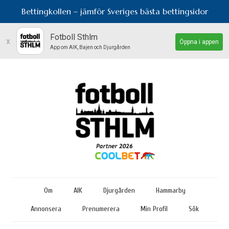
Bettingkollen – jämför Sveriges bästa bettingsidor
Fotboll Sthlm
x
Öppna i appen
App om AIK, Bajen och Djurgården
Om
AIK
Djurgården
Hammarby
Annonsera
Prenumerera
Min Profil
Sök