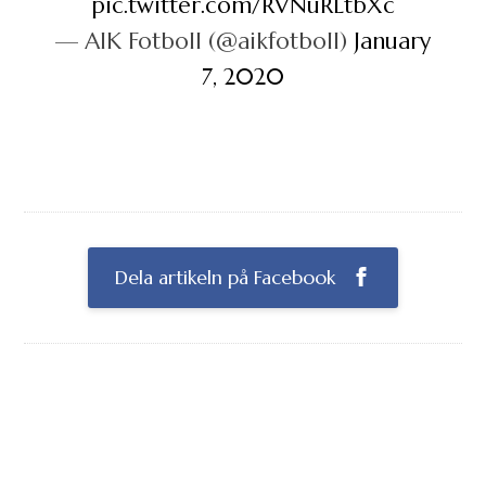
pic.twitter.com/RVNuRLtbXc
— AIK Fotboll (@aikfotboll)
January
7, 2020
Dela artikeln på Facebook