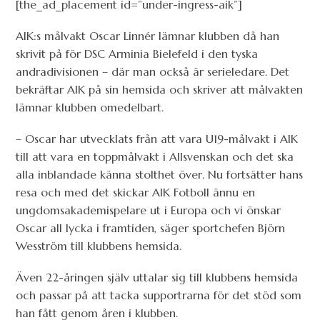
[the_ad_placement id=”under-ingress-aik”]
AIK:s målvakt Oscar Linnér lämnar klubben då han
skrivit på för DSC Arminia Bielefeld i den tyska
andradivisionen – där man också är serieledare. Det
bekräftar AIK på sin hemsida och skriver att målvakten
lämnar klubben omedelbart.
– Oscar har utvecklats från att vara U19-målvakt i AIK
till att vara en toppmålvakt i Allsvenskan och det ska
alla inblandade känna stolthet över. Nu fortsätter hans
resa och med det skickar AIK Fotboll ännu en
ungdomsakademispelare ut i Europa och vi önskar
Oscar all lycka i framtiden, säger sportchefen Björn
Wesström till klubbens hemsida.
Även 22-åringen själv uttalar sig till klubbens hemsida
och passar på att tacka supportrarna för det stöd som
han fått genom åren i klubben.