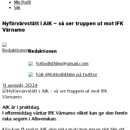
Min Profil
Sök
Nyförvärvstätt i AIK – så ser truppen ut mot IFK
Värnamo
Redaktionen
fotbollsthlm@gmail.com
Följ @fotbollsthlm på twitter
31 augusti, 2024
AIK är i praktslag.
I eftermiddag väntar IFK Värnamo vilket kan ge den femte
raka segern i Allsvenskan.
Klockan 15 spelar AIK den sista matchen innan det blir ett