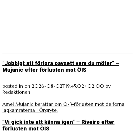
”Jobbigt att förlora oavsett vem du möter” –
Mujanic efter förlusten mot ÖIS
posted in
on
2026-08-02T19:45:02+02:00
by
Redaktionen
Amel Mujanic berättar om 0-3-förlusten mot de forna
lagkamraterna i Örgryte.
”Vi gick inte att känna igen” – Riveiro efter
förlusten mot ÖIS