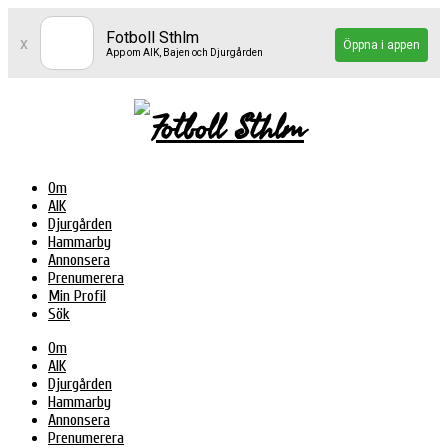
Fotboll Sthlm
x
Öppna i appen
App om AIK, Bajen och Djurgården
Om
AIK
Djurgården
Hammarby
Annonsera
Prenumerera
Min Profil
Sök
Om
AIK
Djurgården
Hammarby
Annonsera
Prenumerera