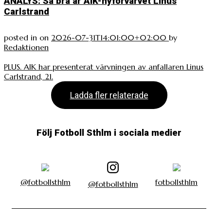
ANALYS: Så bra är AIK-nyförvärvet Linus
Carlstrand
posted in
on
2026-07-31T14:01:00+02:00
by
Redaktionen
PLUS. AIK har presenterat värvningen av anfallaren Linus
Carlstrand, 21.
Ladda fler relaterade
Följ Fotboll Sthlm i sociala medier
@fotbollsthlm
fotbollsthlm
@fotbollsthlm