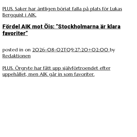
PLUS. Saker har äntligen börjat falla på plats för Lukas
Bergquist i AIK.
Fördel AIK mot Öis: ”Stockholmarna är klara
favoriter”
posted in
on
2026-08-02T09:27:20+02:00
by
Redaktionen
PLUS. Örgryte har fått upp självförtroendet efter
uppehållet, men AIK går in som favoriter.