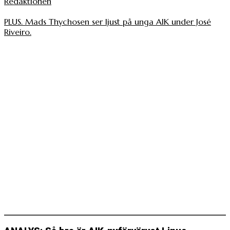
Redaktionen
PLUS. Mads Thychosen ser ljust på unga AIK under José
Riveiro.