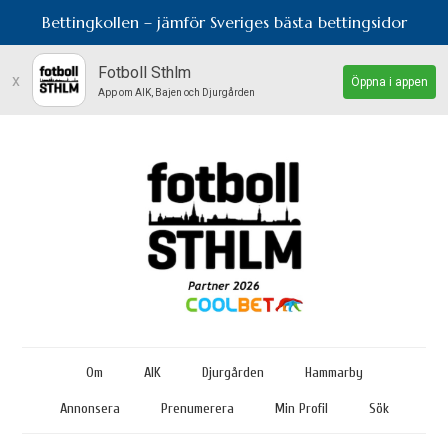
Bettingkollen – jämför Sveriges bästa bettingsidor
Fotboll Sthlm
x
Öppna i appen
App om AIK, Bajen och Djurgården
Om
AIK
Djurgården
Hammarby
Annonsera
Prenumerera
Min Profil
Sök