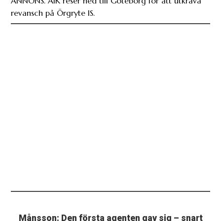
ANNONS. AIK reser ned till Göteborg för att utkräva
revansch på Örgryte IS.
Månsson: Den första agenten gav sig – snart