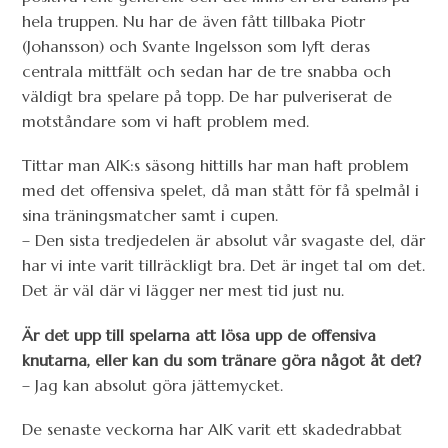
hela truppen. Nu har de även fått tillbaka Piotr
(Johansson) och Svante Ingelsson som lyft deras
centrala mittfält och sedan har de tre snabba och
väldigt bra spelare på topp. De har pulveriserat de
motståndare som vi haft problem med.
Tittar man AIK:s säsong hittills har man haft problem
med det offensiva spelet, då man stått för få spelmål i
sina träningsmatcher samt i cupen.
– Den sista tredjedelen är absolut vår svagaste del, där
har vi inte varit tillräckligt bra. Det är inget tal om det.
Det är väl där vi lägger ner mest tid just nu.
Är det upp till spelarna att lösa upp de offensiva
knutarna, eller kan du som tränare göra något åt det?
– Jag kan absolut göra jättemycket.
De senaste veckorna har AIK varit ett skadedrabbat