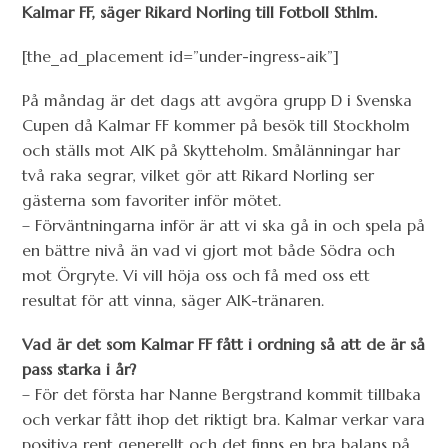
Kalmar FF, säger Rikard Norling till Fotboll Sthlm.
[the_ad_placement id=”under-ingress-aik”]
På måndag är det dags att avgöra grupp D i Svenska
Cupen då Kalmar FF kommer på besök till Stockholm
och ställs mot AIK på Skytteholm. Smålänningar har
två raka segrar, vilket gör att Rikard Norling ser
gästerna som favoriter inför mötet.
– Förväntningarna inför är att vi ska gå in och spela på
en bättre nivå än vad vi gjort mot både Södra och
mot Örgryte. Vi vill höja oss och få med oss ett
resultat för att vinna, säger AIK-tränaren.
Vad är det som Kalmar FF fått i ordning så att de är så
pass starka i år?
– För det första har Nanne Bergstrand kommit tillbaka
och verkar fått ihop det riktigt bra. Kalmar verkar vara
positiva rent generellt och det finns en bra balans på