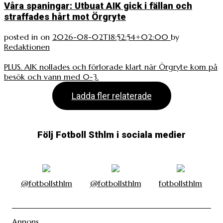
Våra spaningar: Utbuat AIK gick i fällan och
straffades hårt mot Örgryte
posted in
on
2026-08-02T18:52:54+02:00
by
Redaktionen
PLUS. AIK nollades och förlorade klart när Örgryte kom på
besök och vann med 0-3.
Ladda fler relaterade
Följ Fotboll Sthlm i sociala medier
@fotbollsthlm
@fotbollsthlm
fotbollsthlm
Annons