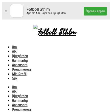
Fotboll Sthlm
x
Öppna i appen
App om AIK, Bajen och Djurgården
Om
AIK
Djurgården
Hammarby
Annonsera
Prenumerera
Min Profil
Sök
Om
AIK
Djurgården
Hammarby
Annonsera
Prenumerera