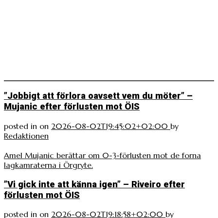
”Jobbigt att förlora oavsett vem du möter” –
Mujanic efter förlusten mot ÖIS
posted in
on
2026-08-02T19:45:02+02:00
by
Redaktionen
Amel Mujanic berättar om 0-3-förlusten mot de forna
lagkamraterna i Örgryte.
”Vi gick inte att känna igen” – Riveiro efter
förlusten mot ÖIS
posted in
on
2026-08-02T19:18:58+02:00
by