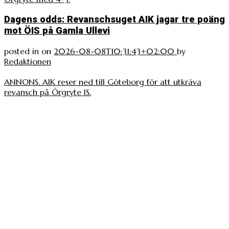
Dagens odds: Revanschsuget AIK jagar tre poäng
mot ÖIS på Gamla Ullevi
posted in
on
2026-08-08T10:31:43+02:00
by
Redaktionen
ANNONS. AIK reser ned till Göteborg för att utkräva
revansch på Örgryte IS.