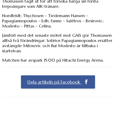
Thomassen tagit ut för att försöka bärga sin första
trepoängare som AIK-tränare.
Nordfeldt; Thychosen – Tiedemann Hansen –
Papagiannopoulos – Edh; Fanne – Salétros – Besirovic;
Modesto – Pittas – Celina.
Jämfört med det senaste mötet mot GAIS gör Thomassen
alltså två förändringar. Sotirios Papagiannopoulos ersätter
avstängde Milosevic och Rui Modesto är tillbaka i
startelvan.
Matchen har avspark 15:00 på Hitachi Energy Arena.
Dela artikeln på Facebook