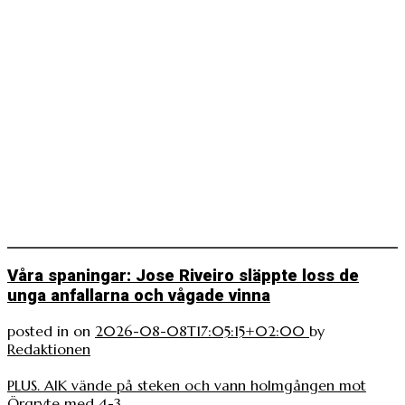
Våra spaningar: Jose Riveiro släppte loss de
unga anfallarna och vågade vinna
posted in
on
2026-08-08T17:05:15+02:00
by
Redaktionen
PLUS. AIK vände på steken och vann holmgången mot
Örgryte med 4-3.