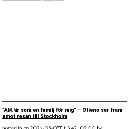
”AIK är som en familj för mig” – Otieno ser fram
emot resan till Stockholm
posted in
on
2026-08-07T11:13:42+02:00
by