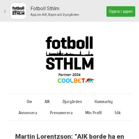
Fotboll Sthlm
x
Öppna i appen
App om AIK, Bajen och Djurgården
Om
AIK
Djurgården
Hammarby
Annonsera
Prenumerera
Min Profil
Sök
Martin Lorentzson: ”AIK borde ha en