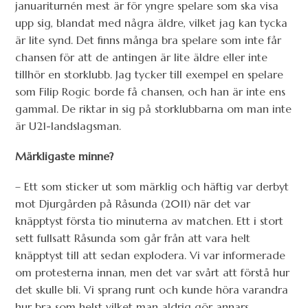
januariturnén mest är för yngre spelare som ska visa
upp sig, blandat med några äldre, vilket jag kan tycka
är lite synd. Det finns många bra spelare som inte får
chansen för att de antingen är lite äldre eller inte
tillhör en storklubb. Jag tycker till exempel en spelare
som Filip Rogic borde få chansen, och han är inte ens
gammal. De riktar in sig på storklubbarna om man inte
är U21-landslagsman.
Märkligaste minne?
– Ett som sticker ut som märklig och häftig var derbyt
mot Djurgården på Råsunda (2011) när det var
knäpptyst första tio minuterna av matchen. Ett i stort
sett fullsatt Råsunda som går från att vara helt
knäpptyst till att sedan explodera. Vi var informerade
om protesterna innan, men det var svårt att förstå hur
det skulle bli. Vi sprang runt och kunde höra varandra
hur bra som helst vilket man aldrig gör annars.