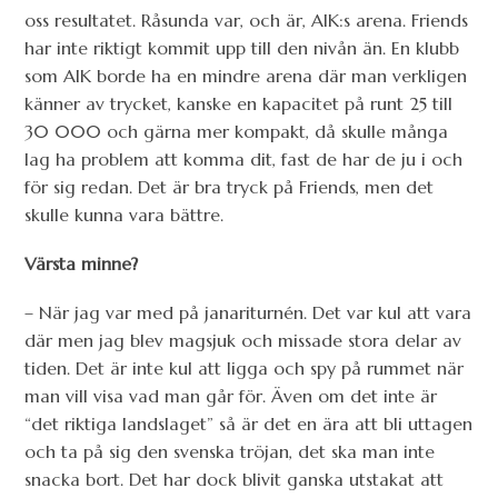
oss resultatet. Råsunda var, och är, AIK:s arena. Friends
har inte riktigt kommit upp till den nivån än. En klubb
som AIK borde ha en mindre arena där man verkligen
känner av trycket, kanske en kapacitet på runt 25 till
30 000 och gärna mer kompakt, då skulle många
lag ha problem att komma dit, fast de har de ju i och
för sig redan. Det är bra tryck på Friends, men det
skulle kunna vara bättre.
Värsta minne?
– När jag var med på janariturnén. Det var kul att vara
där men jag blev magsjuk och missade stora delar av
tiden. Det är inte kul att ligga och spy på rummet när
man vill visa vad man går för. Även om det inte är
“det riktiga landslaget” så är det en ära att bli uttagen
och ta på sig den svenska tröjan, det ska man inte
snacka bort. Det har dock blivit ganska utstakat att