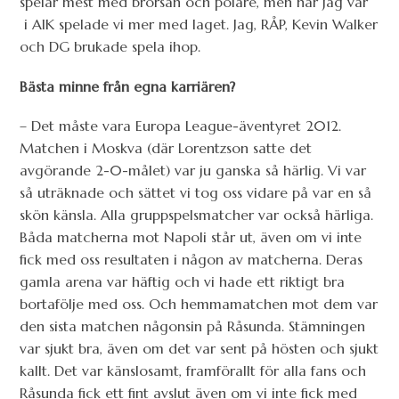
spelar mest med brorsan och polare, men när jag var
i AIK spelade vi mer med laget. Jag, RÅP, Kevin Walker
och DG brukade spela ihop.
Bästa minne från egna karriären?
– Det måste vara Europa League-äventyret 2012.
Matchen i Moskva (där Lorentzson satte det
avgörande 2-0-målet) var ju ganska så härlig. Vi var
så uträknade och sättet vi tog oss vidare på var en så
skön känsla. Alla gruppspelsmatcher var också härliga.
Båda matcherna mot Napoli står ut, även om vi inte
fick med oss resultaten i någon av matcherna. Deras
gamla arena var häftig och vi hade ett riktigt bra
bortafölje med oss. Och hemmamatchen mot dem var
den sista matchen någonsin på Råsunda. Stämningen
var sjukt bra, även om det var sent på hösten och sjukt
kallt. Det var känslosamt, framförallt för alla fans och
Råsunda fick ett fint avslut även om vi inte fick med