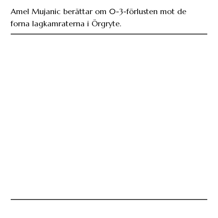
”Vi gick inte att känna igen” – Riveiro efter
förlusten mot ÖIS