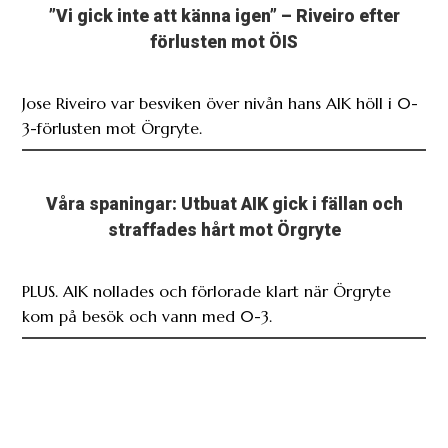
Jose Riveiro var besviken över nivån hans AIK höll i 0-
3-förlusten mot Örgryte.
Våra spaningar: Utbuat AIK gick i fällan och
straffades hårt mot Örgryte
PLUS. AIK nollades och förlorade klart när Örgryte
kom på besök och vann med 0-3.