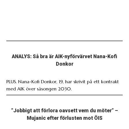
ANALYS: Så bra är AIK-nyförvärvet Nana-Kofi
Donkor
PLUS. Nana-Kofi Donkor, 19, har skrivit på ett kontrakt
med AIK över säsongen 2030.
”Jobbigt att förlora oavsett vem du möter” –
Mujanic efter förlusten mot ÖIS
Amel Mujanic berättar om 0-3-förlusten mot de
forna lagkamraterna i Örgryte.