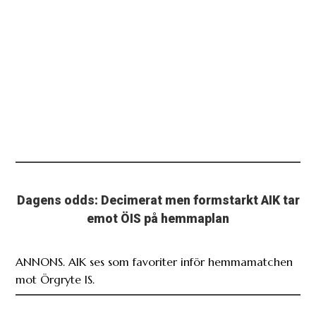
Dagens odds: Decimerat men formstarkt AIK tar
emot ÖIS på hemmaplan
ANNONS. AIK ses som favoriter inför hemmamatchen
mot Örgryte IS.
Bergquist har hittat kontinuiteten: ”Allt blir