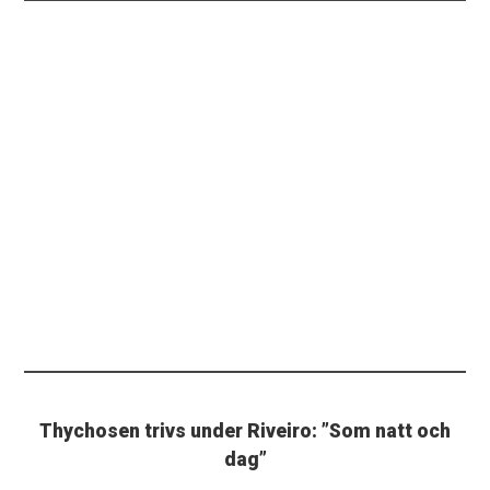
Thychosen trivs under Riveiro: ”Som natt och
dag”
PLUS. Mads Thychosen ser ljust på unga AIK under José
Riveiro.