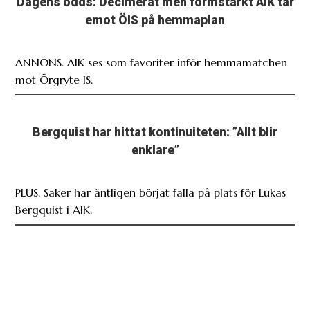
Dagens odds: Decimerat men formstarkt AIK tar
emot ÖIS på hemmaplan
ANNONS. AIK ses som favoriter inför hemmamatchen
mot Örgryte IS.
Bergquist har hittat kontinuiteten: ”Allt blir
enklare”
PLUS. Saker har äntligen börjat falla på plats för Lukas
Bergquist i AIK.