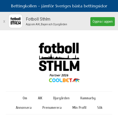
Bettingkollen – jämför Sveriges bästa bettingsidor
Fotboll Sthlm
x
Öppna i appen
App om AIK, Bajen och Djurgården
Om
AIK
Djurgården
Hammarby
Annonsera
Prenumerera
Min Profil
Sök