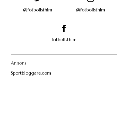
@fotbollsthlm
@fotbollsthlm
fotbollsthlm
Annons
Sportbloggare.com