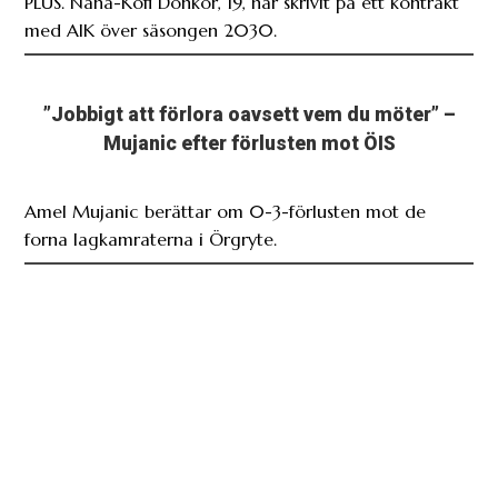
PLUS. Nana-Kofi Donkor, 19, har skrivit på ett kontrakt
med AIK över säsongen 2030.
”Jobbigt att förlora oavsett vem du möter” –
Mujanic efter förlusten mot ÖIS
Amel Mujanic berättar om 0-3-förlusten mot de
forna lagkamraterna i Örgryte.