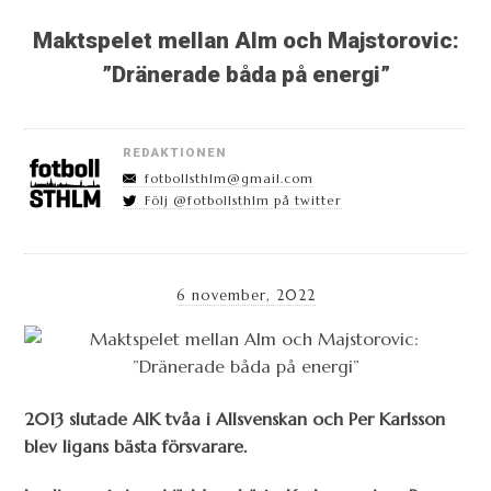
Maktspelet mellan Alm och Majstorovic:
”Dränerade båda på energi”
REDAKTIONEN
fotbollsthlm@gmail.com
Följ @fotbollsthlm på twitter
6 november, 2022
2013 slutade AIK tvåa i Allsvenskan och Per Karlsson
blev ligans bästa försvarare.