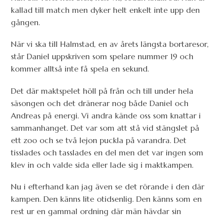
kallad till match men dyker helt enkelt inte upp den
gången.
När vi ska till Halmstad, en av årets längsta bortaresor,
står Daniel uppskriven som spelare nummer 19 och
kommer alltså inte få spela en sekund.
Det där maktspelet höll på från och till under hela
säsongen och det dränerar nog både Daniel och
Andreas på energi. Vi andra kände oss som knattar i
sammanhanget. Det var som att stå vid stängslet på
ett zoo och se två lejon puckla på varandra. Det
tisslades och tasslades en del men det var ingen som
klev in och valde sida eller lade sig i maktkampen.
Nu i efterhand kan jag även se det rörande i den där
kampen. Den känns lite otidsenlig. Den känns som en
rest ur en gammal ordning där män hävdar sin