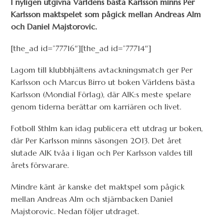
I nyligen utgivna Världens bästa Karlsson minns Per
Karlsson maktspelet som pågick mellan Andreas Alm
och Daniel Majstorovic.
[the_ad id=”77716″][the_ad id=”77714″]
Lagom till klubbhjältens avtackningsmatch ger Per
Karlsson och Marcus Birro ut boken Världens bästa
Karlsson (Mondial Förlag), där AIK:s meste spelare
genom tiderna berättar om karriären och livet.
Fotboll Sthlm kan idag publicera ett utdrag ur boken,
där Per Karlsson minns säsongen 2013. Det året
slutade AIK tvåa i ligan och Per Karlsson valdes till
årets försvarare.
Mindre känt är kanske det maktspel som pågick
mellan Andreas Alm och stjärnbacken Daniel
Majstorovic. Nedan följer utdraget.