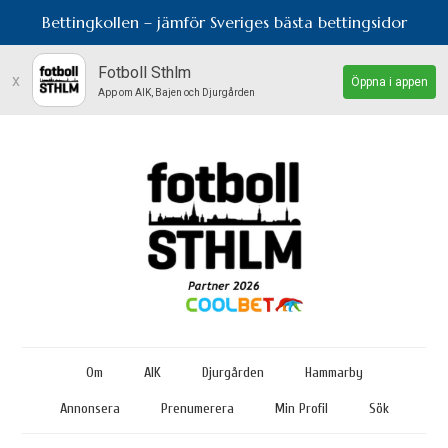
Bettingkollen – jämför Sveriges bästa bettingsidor
Fotboll Sthlm
x
Öppna i appen
App om AIK, Bajen och Djurgården
Om
AIK
Djurgården
Hammarby
Annonsera
Prenumerera
Min Profil
Sök