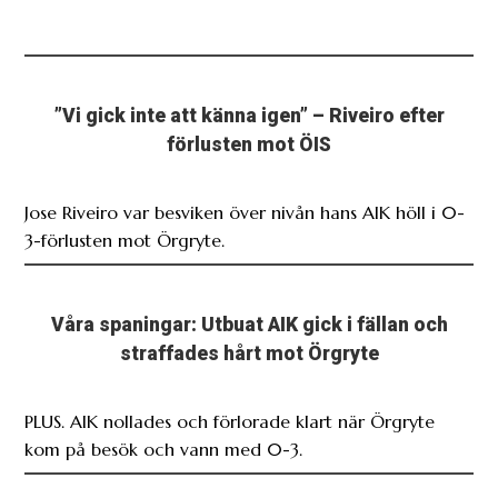
”Vi gick inte att känna igen” – Riveiro efter
förlusten mot ÖIS
Jose Riveiro var besviken över nivån hans AIK höll i 0-
3-förlusten mot Örgryte.
Våra spaningar: Utbuat AIK gick i fällan och
straffades hårt mot Örgryte
PLUS. AIK nollades och förlorade klart när Örgryte
kom på besök och vann med 0-3.