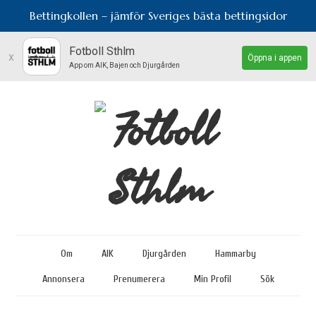
Bettingkollen – jämför Sveriges bästa bettingsidor
Fotboll Sthlm
x
Öppna i appen
App om AIK, Bajen och Djurgården
Om
AIK
Djurgården
Hammarby
Annonsera
Prenumerera
Min Profil
Sök