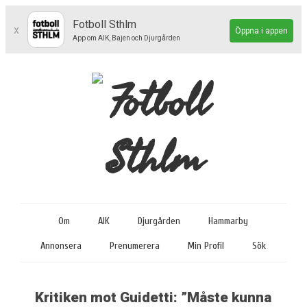
Fotboll Sthlm
x
Öppna i appen
App om AIK, Bajen och Djurgården
Om
AIK
Djurgården
Hammarby
Annonsera
Prenumerera
Min Profil
Sök
Kritiken mot Guidetti: ”Måste kunna