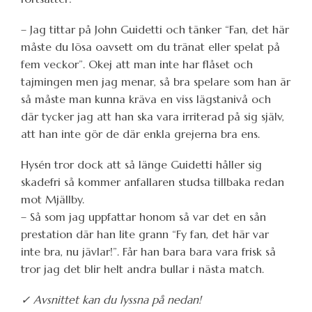
– Jag tittar på John Guidetti och tänker “Fan, det här
måste du lösa oavsett om du tränat eller spelat på
fem veckor”. Okej att man inte har flåset och
tajmingen men jag menar, så bra spelare som han är
så måste man kunna kräva en viss lägstanivå och
där tycker jag att han ska vara irriterad på sig själv,
att han inte gör de där enkla grejerna bra ens.
Hysén tror dock att så länge Guidetti håller sig
skadefri så kommer anfallaren studsa tillbaka redan
mot Mjällby.
– Så som jag uppfattar honom så var det en sån
prestation där han lite grann “Fy fan, det här var
inte bra, nu jävlar!”. Får han bara bara vara frisk så
tror jag det blir helt andra bullar i nästa match.
✓ Avsnittet kan du lyssna på nedan!