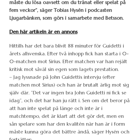
måste du lösa oavsett om du tränat eller spelat på
fem veckor”, säger Tobias Hysén i podcasten
Ljugarbänken, som görs i samarbete med Betsson.
Den här artikeln är en annons
Hittills har det bara blivit 88 minuter för Guidetti i
årets allsvenska. Efter två inhopp fick han starta i 0-
0-matchen mot Sirius. Efter matchen var han rejält
kritisk mot såväl sin egen som lagets prestation.
– Jag lyssnade på John Guidettis intervju (efter
matchen mot Sirius) och han är brutalt ärlig mot sig
själv där. ”Det var ingen bra John Guidetti ni fick se
idag”, och det har han ju rätt i. Sen om det beror på
att han inte spelat på länge och inte är i
matchtempo, det är klart att det gör det, men en
sån spelare som har den kvalitén när han är i form
måste kunna göra det bättre ändå, säger Hysén och
fortsätter: