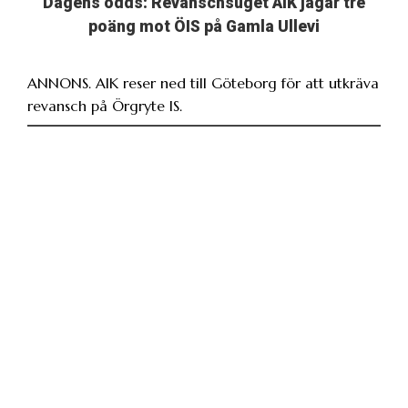
Dagens odds: Revanschsuget AIK jagar tre
poäng mot ÖIS på Gamla Ullevi
ANNONS. AIK reser ned till Göteborg för att utkräva
revansch på Örgryte IS.