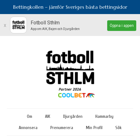
Bettingkollen – jämför Sveriges bästa bettingsidor
Fotboll Sthlm
x
Öppna i appen
App om AIK, Bajen och Djurgården
Om
AIK
Djurgården
Hammarby
Annonsera
Prenumerera
Min Profil
Sök