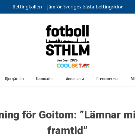
Bettingkollen – jämför Sveriges bästa bettingsidor
Djurgården
Hammarby
Annonsera
Prenumerera
Mi
ning för Goitom: ”Lämnar mit
framtid”