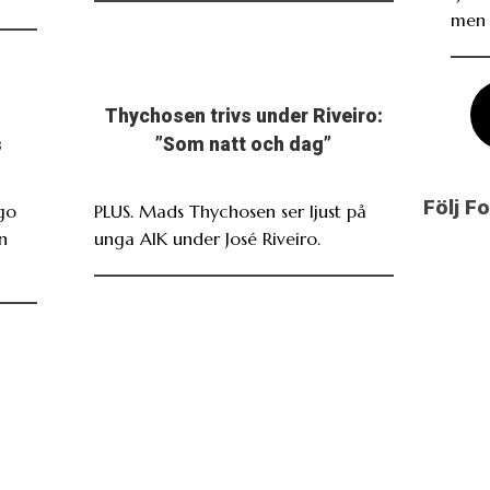
men 
Thychosen trivs under Riveiro:
s
”Som natt och dag”
Följ F
go
PLUS. Mads Thychosen ser ljust på
n
unga AIK under José Riveiro.