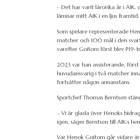
– Det har varit lärorika år i AIK
lämnar mitt AIK i en ljus framtid.
Som spelare representerade Heno
matcher och 100 mål i den svart
varefter Goitom först blev P19-
2023 var han assisterande, först
huvudansvarig i två matcher inna
fortsätter någon annanstans.
Sportchef Thomas Berntsen stänge
– Vi är glada över Henoks bidrag 
igen, säger Berntsen till AIK:s he
Var Henok Goitom går vidare är 