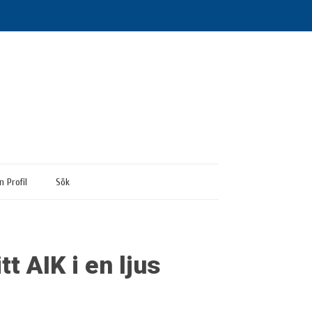
n Profil
Sök
t AIK i en ljus