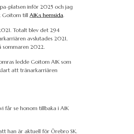
ropa-platsen inför 2025 och jag
k Goitom till
AIK:s hemsida
.
021. Totalt blev det 294
rkarriären avslutades 2021,
 gå sommaren 2022.
I somras ledde Goitom AIK som
lart att tränarkarriären
i får se honom tillbaka i AIK
tt han är aktuell för Örebro SK.