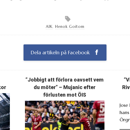
AIK
,
Henok Goitom
Dela artikeln på Facebook
”Jobbigt att förlora oavsett vem
”V
kor
du möter” – Mujanic efter
Riv
förlusten mot ÖIS
Jose
hans
Örgr