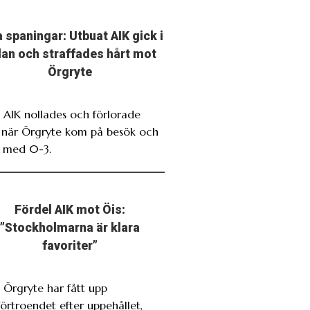
 spaningar: Utbuat AIK gick i
llan och straffades hårt mot
Örgryte
. AIK nollades och förlorade
t när Örgryte kom på besök och
 med 0-3.
Fördel AIK mot Öis:
”Stockholmarna är klara
favoriter”
. Örgryte har fått upp
förtroendet efter uppehållet,