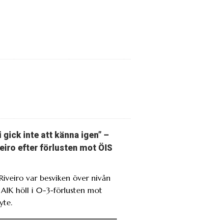
i gick inte att känna igen” –
eiro efter förlusten mot ÖIS
 Riveiro var besviken över nivån
 AIK höll i 0-3-förlusten mot
yte.