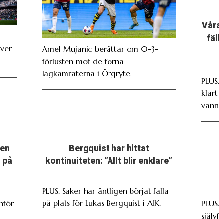
Våra
fä
över
Amel Mujanic berättar om 0-3-
förlusten mot de forna
lagkamraterna i Örgryte.
PLUS
klar
vann
men
Bergquist har hittat
 på
kontinuiteten: ”Allt blir enklare”
PLUS. Saker har äntligen börjat falla
på plats för Lukas Bergquist i AIK.
nför
PLUS
själv