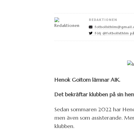
REDAKTIONEN
fotbollsthlm@gmail
Följ @fotbollsthlm på
Henok Goitom lämnar AIK.
Det bekräftar klubben på sin hem
Sedan sommaren 2022 har Henok 
men även som assisterande. Men 
klubben.