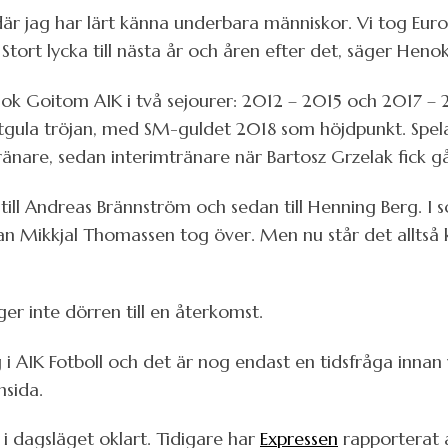
, där jag har lärt känna underbara människor. Vi tog Eu
 Stort lycka till nästa år och åren efter det, säger Heno
k Goitom AIK i två sejourer: 2012 – 2015 och 2017 – 2
gula tröjan, med SM-guldet 2018 som höjdpunkt. Spela
tränare, sedan interimtränare när Bartosz Grzelak fick
 till Andreas Brännström och sedan till Henning Berg. 
n Mikkjal Thomassen tog över. Men nu står det alltså k
r inte dörren till en återkomst.
i AIK Fotboll och det är nog endast en tidsfråga innan v
msida.
i dagsläget oklart. Tidigare har
Expressen
rapporterat a