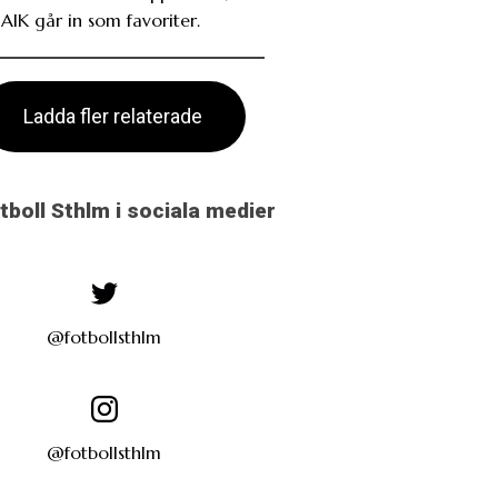
AIK går in som favoriter.
Ladda fler relaterade
otboll Sthlm i sociala medier
@fotbollsthlm
@fotbollsthlm