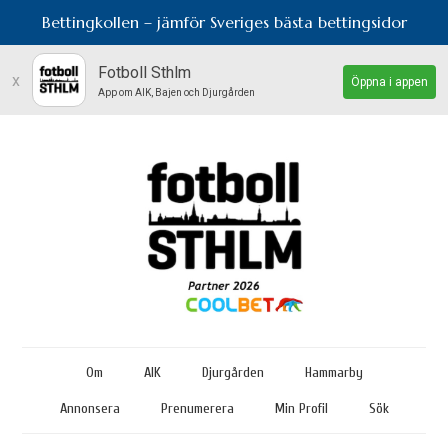
Bettingkollen – jämför Sveriges bästa bettingsidor
Fotboll Sthlm
x
Öppna i appen
App om AIK, Bajen och Djurgården
Om
AIK
Djurgården
Hammarby
Annonsera
Prenumerera
Min Profil
Sök