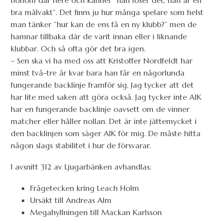
honom där nere och känner “han löser det, han är en
bra målvakt”. Det finns ju hur många spelare som helst
man tänker ”hur kan de ens få en ny klubb?” men de
hamnar tillbaka där de varit innan eller i liknande
klubbar. Och så ofta gör det bra igen.
– Sen ska vi ha med oss att Kristoffer Nordfeldt har
minst två-tre år kvar bara han får en någorlunda
fungerande backlinje framför sig. Jag tycker att det
har lite med saken att göra också. Jag tycker inte AIK
har en fungerande backlinje oavsett om de vinner
matcher eller håller nollan. Det är inte jättemycket i
den backlinjen som säger AIK för mig. De måste hitta
någon slags stabilitet i hur de försvarar.
I avsnitt 312 av Ljugarbänken avhandlas:
Frågetecken kring Leach Holm
Ursäkt till Andreas Alm
Megahyllningen till Mackan Karlsson