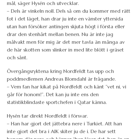
mål, säger Hysén och utvecklar.
– Dels är vinkeln noll. Dels så om du kommer med rätt
fot i det läget, han drar ju inte en vänster yttersida
utan han försöker antingen skjuta högt i första eller
drar den stenhårt mellan benen. Nu är inte jag
målvakt men för mig är det mer tavla än många av
de här skotten som slinker in med lite blött i gräset
och sånt.
Övergångsryktena kring Nordfeldt tas upp och
poddmedlemen Andreas Blomdahl är frågande.
– Vem fan har kikat på Nordfeldt och känt ”vet ni, vi
går för honom!”. Det kan ju inte ens den
statistikblindaste sportchefen i Qatar känna.
Hysén tar direkt Nordfeldt i försvar.
– Han har gjort det jättebra nere i Turkiet. Att han
inte gjort det bra i AIK skiter ju de i. De har sett