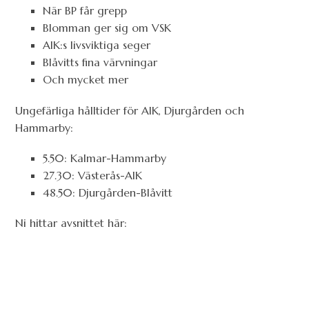
När BP får grepp
Blomman ger sig om VSK
AIK:s livsviktiga seger
Blåvitts fina värvningar
Och mycket mer
Ungefärliga hålltider för AIK, Djurgården och
Hammarby:
5.50: Kalmar-Hammarby
27.30: Västerås-AIK
48.50: Djurgården-Blåvitt
Ni hittar avsnittet här: