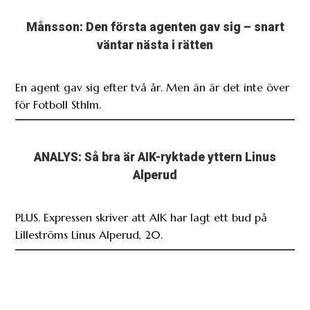
Månsson: Den första agenten gav sig – snart
väntar nästa i rätten
En agent gav sig efter två år. Men än är det inte över
för Fotboll Sthlm.
ANALYS: Så bra är AIK-ryktade yttern Linus
Alperud
PLUS. Expressen skriver att AIK har lagt ett bud på
Lilleströms Linus Alperud, 20.