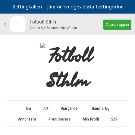
Bettingkollen – jämför Sveriges bästa bettingsidor
Fotboll Sthlm
x
Öppna i appen
App om AIK, Bajen och Djurgården
Om
AIK
Djurgården
Hammarby
Annonsera
Prenumerera
Min Profil
Sök