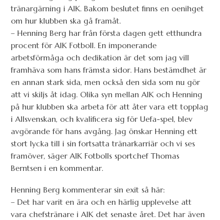
tränargärning i AIK. Bakom beslutet finns en oenihget
om hur klubben ska gå framåt.
– Henning Berg har från första dagen gett etthundra
procent för AIK Fotboll. En imponerande
arbetsförmåga och dedikation är det som jag vill
framhäva som hans främsta sidor. Hans bestämdhet är
en annan stark sida, men också den sida som nu gör
att vi skiljs åt idag. Olika syn mellan AIK och Henning
på hur klubben ska arbeta för att åter vara ett topplag
i Allsvenskan, och kvalificera sig för Uefa-spel, blev
avgörande för hans avgång. Jag önskar Henning ett
stort lycka till i sin fortsatta tränarkarriär och vi ses
framöver, säger AIK Fotbolls sportchef Thomas
Berntsen i en kommentar.
Henning Berg kommenterar sin exit så här:
– Det har varit en ära och en härlig upplevelse att
vara chefstränare i AIK det senaste året. Det har även