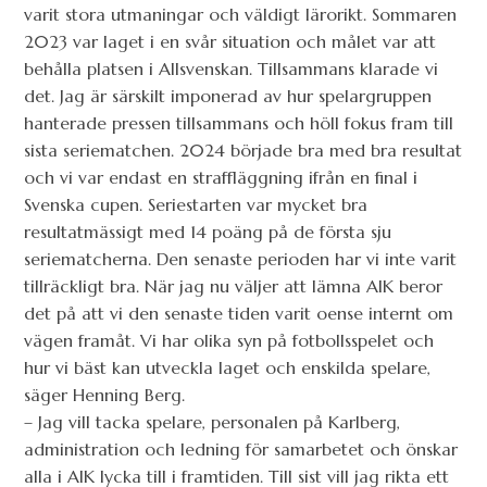
varit stora utmaningar och väldigt lärorikt. Sommaren
2023 var laget i en svår situation och målet var att
behålla platsen i Allsvenskan. Tillsammans klarade vi
det. Jag är särskilt imponerad av hur spelargruppen
hanterade pressen tillsammans och höll fokus fram till
sista seriematchen. 2024 började bra med bra resultat
och vi var endast en straffläggning ifrån en final i
Svenska cupen. Seriestarten var mycket bra
resultatmässigt med 14 poäng på de första sju
seriematcherna. Den senaste perioden har vi inte varit
tillräckligt bra. När jag nu väljer att lämna AIK beror
det på att vi den senaste tiden varit oense internt om
vägen framåt. Vi har olika syn på fotbollsspelet och
hur vi bäst kan utveckla laget och enskilda spelare,
säger Henning Berg.
– Jag vill tacka spelare, personalen på Karlberg,
administration och ledning för samarbetet och önskar
alla i AIK lycka till i framtiden. Till sist vill jag rikta ett