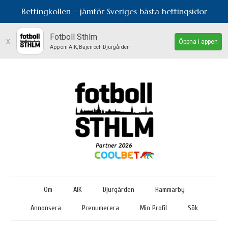
Bettingkollen – jämför Sveriges bästa bettingsidor
Fotboll Sthlm
x
Öppna i appen
App om AIK, Bajen och Djurgården
Om
AIK
Djurgården
Hammarby
Annonsera
Prenumerera
Min Profil
Sök