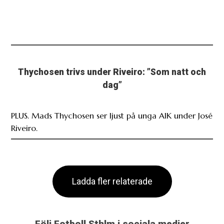
Thychosen trivs under Riveiro: ”Som natt och
dag”
PLUS. Mads Thychosen ser ljust på unga AIK under José
Riveiro.
Ladda fler relaterade
Följ Fotboll Sthlm i sociala medier