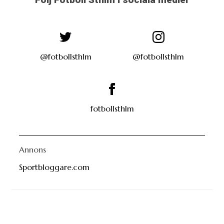
@fotbollsthlm
@fotbollsthlm
fotbollsthlm
Annons
Sportbloggare.com