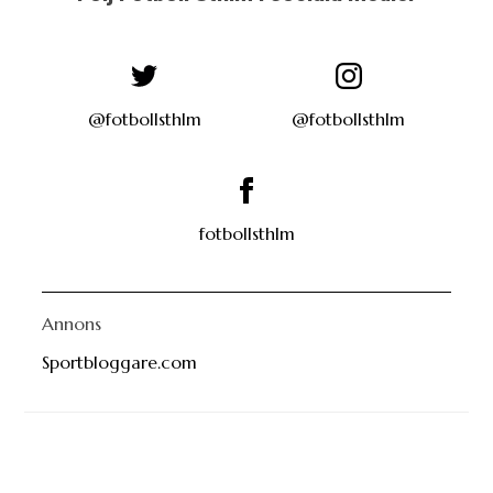
@fotbollsthlm
@fotbollsthlm
fotbollsthlm
Annons
Sportbloggare.com