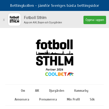
Bettingkollen – jämför Sveriges bästa bettingsidor
Fotboll Sthlm
x
Öppna i appen
App om AIK, Bajen och Djurgården
Om
AIK
Djurgården
Hammarby
Annonsera
Prenumerera
Min Profil
Sök