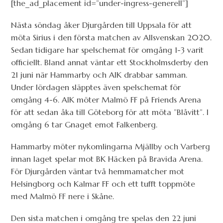
[the_ad_placement id=”under-ingress-generell”]
Nästa söndag åker Djurgården till Uppsala för att
möta Sirius i den första matchen av Allsvenskan 2020.
Sedan tidigare har spelschemat för omgång 1-3 varit
officiellt. Bland annat väntar ett Stockholmsderby den
21 juni när Hammarby och AIK drabbar samman.
Under lördagen släpptes även spelschemat för
omgång 4-6. AIK möter Malmö FF på Friends Arena
för att sedan åka till Göteborg för att möta ”Blåvitt”. I
omgång 6 tar Gnaget emot Falkenberg.
Hammarby möter nykomlingarna Mjällby och Varberg
innan laget spelar mot BK Häcken på Bravida Arena.
För Djurgården väntar två hemmamatcher mot
Helsingborg och Kalmar FF och ett tufft toppmöte
med Malmö FF nere i Skåne.
Den sista matchen i omgång tre spelas den 22 juni