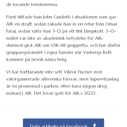
de lovande tendenserna.
Först hittade han John Guidetti i situationen som gav
AIK en straff, sedan rakade han in en retur från Omar
Faraj, sedan satte han 3–0 på ett fint långskott. 3–0-
målet var inte av akademisk betydelse för AIK:
därmed gick AIK om VSK till gruppetta, och har därför
gruppavgörandet i egna händer när Varbergs BoIS
kommer på besök nästa helg.
Vi har fortfarande inte sett Viktor Fischer mot
välorganiserade allsvenska försvar, men Superettanlag
är en promenad i parken, efter bara någon dryg
månad i AIK. Det lovar gott för AIK:s 2023.
Dela artikeln på Facebook