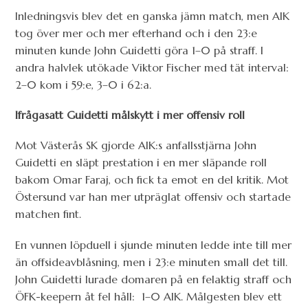
Inledningsvis blev det en ganska jämn match, men AIK
tog över mer och mer efterhand och i den 23:e
minuten kunde John Guidetti göra 1–0 på straff. I
andra halvlek utökade Viktor Fischer med tät interval:
2–0 kom i 59:e, 3–0 i 62:a.
Ifrågasatt Guidetti målskytt i mer offensiv roll
Mot Västerås SK gjorde AIK:s anfallsstjärna John
Guidetti en släpt prestation i en mer släpande roll
bakom Omar Faraj, och fick ta emot en del kritik. Mot
Östersund var han mer utpräglat offensiv och startade
matchen fint.
En vunnen löpduell i sjunde minuten ledde inte till mer
än offsideavblåsning, men i 23:e minuten small det till.
John Guidetti lurade domaren på en felaktig straff och
ÖFK-keepern åt fel håll: 1–0 AIK. Målgesten blev ett