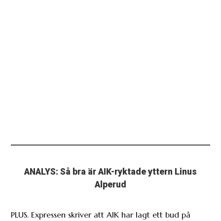
ANALYS: Så bra är AIK-ryktade yttern Linus
Alperud
PLUS. Expressen skriver att AIK har lagt ett bud på
Lilleströms Linus Alperud, 20.
”AIK är som en familj för mig” – Otieno ser fram