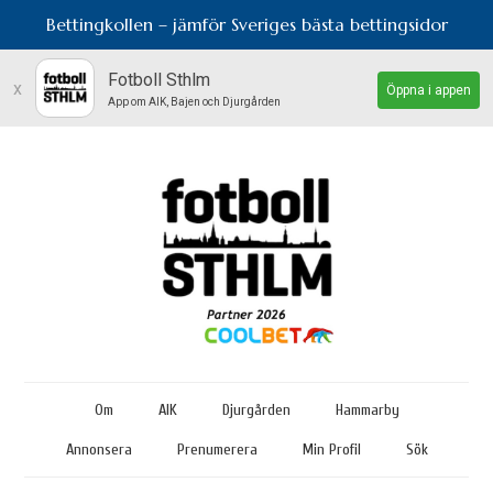
Bettingkollen – jämför Sveriges bästa bettingsidor
Fotboll Sthlm
x
Öppna i appen
App om AIK, Bajen och Djurgården
Om
AIK
Djurgården
Hammarby
Annonsera
Prenumerera
Min Profil
Sök