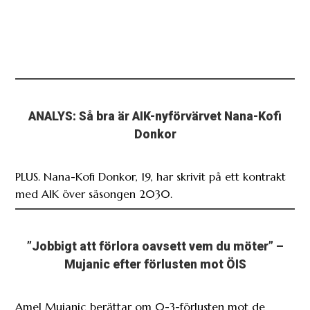
ANALYS: Så bra är AIK-nyförvärvet Nana-Kofi
Donkor
PLUS. Nana-Kofi Donkor, 19, har skrivit på ett kontrakt
med AIK över säsongen 2030.
”Jobbigt att förlora oavsett vem du möter” –
Mujanic efter förlusten mot ÖIS
Amel Mujanic berättar om 0-3-förlusten mot de
forna lagkamraterna i Örgryte.