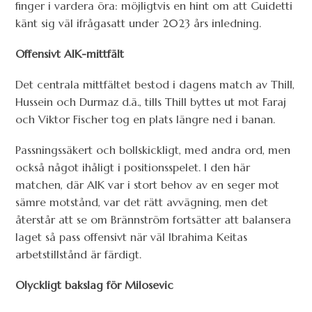
finger i vardera öra: möjligtvis en hint om att Guidetti
känt sig väl ifrågasatt under 2023 års inledning.
Offensivt AIK-mittfält
Det centrala mittfältet bestod i dagens match av Thill,
Hussein och Durmaz d.ä., tills Thill byttes ut mot Faraj
och Viktor Fischer tog en plats längre ned i banan.
Passningssäkert och bollskickligt, med andra ord, men
också något ihåligt i positionsspelet. I den här
matchen, där AIK var i stort behov av en seger mot
sämre motstånd, var det rätt avvägning, men det
återstår att se om Brännström fortsätter att balansera
laget så pass offensivt när väl Ibrahima Keitas
arbetstillstånd är färdigt.
Olyckligt bakslag för Milosevic