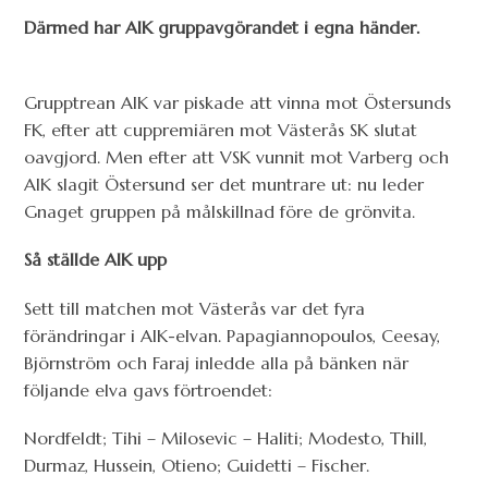
Därmed har AIK gruppavgörandet i egna händer.
Grupptrean AIK var piskade att vinna mot Östersunds
FK, efter att cuppremiären mot Västerås SK slutat
oavgjord. Men efter att VSK vunnit mot Varberg och
AIK slagit Östersund ser det muntrare ut: nu leder
Gnaget gruppen på målskillnad före de grönvita.
Så ställde AIK upp
Sett till matchen mot Västerås var det fyra
förändringar i AIK-elvan. Papagiannopoulos, Ceesay,
Björnström och Faraj inledde alla på bänken när
följande elva gavs förtroendet:
Nordfeldt; Tihi – Milosevic – Haliti; Modesto, Thill,
Durmaz, Hussein, Otieno; Guidetti – Fischer.