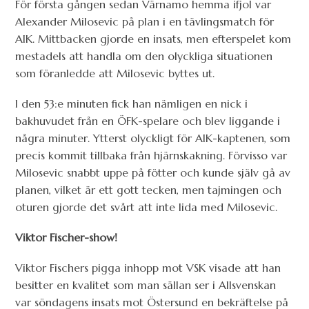
För första gången sedan Värnamo hemma ifjol var
Alexander Milosevic på plan i en tävlingsmatch för
AIK. Mittbacken gjorde en insats, men efterspelet kom
mestadels att handla om den olyckliga situationen
som föranledde att Milosevic byttes ut.
I den 53:e minuten fick han nämligen en nick i
bakhuvudet från en ÖFK-spelare och blev liggande i
några minuter. Ytterst olyckligt för AIK-kaptenen, som
precis kommit tillbaka från hjärnskakning. Förvisso var
Milosevic snabbt uppe på fötter och kunde själv gå av
planen, vilket är ett gott tecken, men tajmingen och
oturen gjorde det svårt att inte lida med Milosevic.
Viktor Fischer-show!
Viktor Fischers pigga inhopp mot VSK visade att han
besitter en kvalitet som man sällan ser i Allsvenskan
var söndagens insats mot Östersund en bekräftelse på