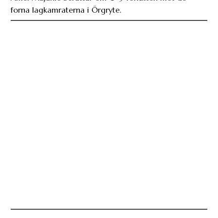
”Vi gick inte att känna igen” – Riveiro efter
förlusten mot ÖIS
Jose Riveiro var besviken över nivån hans AIK höll i 0-