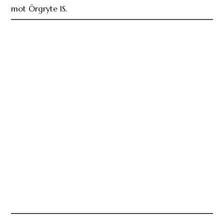
mot Örgryte IS.
Bergquist har hittat kontinuiteten: ”Allt blir