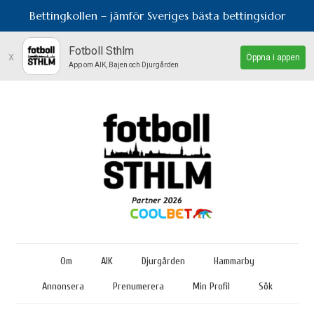
Bettingkollen – jämför Sveriges bästa bettingsidor
Fotboll Sthlm
x
Öppna i appen
App om AIK, Bajen och Djurgården
Om
AIK
Djurgården
Hammarby
Annonsera
Prenumerera
Min Profil
Sök