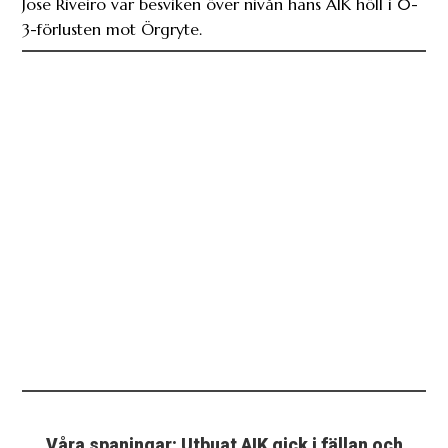
Våra spaningar: Utbuat AIK gick i fällan och
straffades hårt mot Örgryte