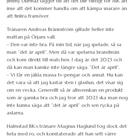
Jimmy Durmaz lägger till att det blir viktigt för AIK att
inse att det kommer handla om att kämpa snarare än
att finlira framöver.
Tränaren Andreas Brännström gillade heller inte
mattan på Örjans vall.
– Den var inte bra. På min tid, när jag spelade, så sa
man ”det är april”. Men då var spelarna brandmän
och kom direkt till matchen. I dag är det 2023 och
då kan man kanske inte längre säga: ”Det är april”.
– Vi får en jäkla massa tv-pengar och annat. Nu kan
det vara så att jag kastar sten i glashus, det visar sig
om en vecka. Generellt så är allsvenskan en produkt
som är ganska bra och jag tror att 2023 ska man nog
inte kunna säga att ”det är april” och sen rycka på
axlarna.
Halmstad BK:s tränare Magnus Haglund tog dock det
hela med ro, och konstaterade att han sett värre