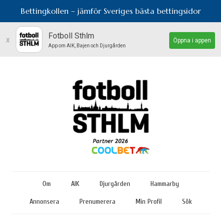
Bettingkollen – jämför Sveriges bästa bettingsidor
Fotboll Sthlm
x
Öppna i appen
App om AIK, Bajen och Djurgården
Om
AIK
Djurgården
Hammarby
Annonsera
Prenumerera
Min Profil
Sök