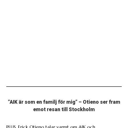
”AIK är som en familj för mig” – Otieno ser fram
emot resan till Stockholm
PLUS. Erick Otieno talar varmt om AIK och
landsmannen Stanley Wilson.