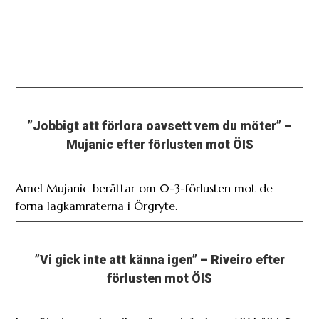
”Jobbigt att förlora oavsett vem du möter” –
Mujanic efter förlusten mot ÖIS
Amel Mujanic berättar om 0-3-förlusten mot de
forna lagkamraterna i Örgryte.
”Vi gick inte att känna igen” – Riveiro efter
förlusten mot ÖIS
Jose Riveiro var besviken över nivån hans AIK höll i 0-
3-förlusten mot Örgryte.