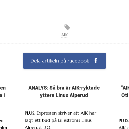
AIK
Dela artikeln på Facebook
ten
ANALYS: Så bra är AIK-ryktade
”AI
a i
yttern Linus Alperud
Oti
PLUS. Expressen skriver att AIK har
lagt ett bud på Lilleströms Linus
en
PLUS
Alperud, 20.
hlm.
AIK 