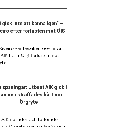
i gick inte att känna igen” –
eiro efter förlusten mot ÖIS
 Riveiro var besviken över nivån
 AIK höll i 0-3-förlusten mot
yte.
 spaningar: Utbuat AIK gick i
llan och straffades hårt mot
Örgryte
. AIK nollades och förlorade
t när Örgryte kom på besök och