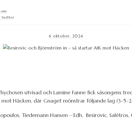
.com
 twitter
6 oktober, 2024
ychosen utvisad och Lamine Fanne fick säsongens tred
mot Häcken, där Gnaget mönstrar följande lag (3–5–2 en
opoulos, Tiedemann Hansen – Edh, Besirovic, Salétros, C