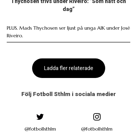
Thychosen trivs under Riveiro: ”Som natt och
dag”
PLUS. Mads Thychosen ser ljust på unga AIK under José
Riveiro.
Ladda fler relaterade
Följ Fotboll Sthlm i sociala medier
@fotbollsthlm
@fotbollsthlm