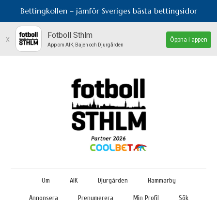
Bettingkollen – jämför Sveriges bästa bettingsidor
Fotboll Sthlm
x
Öppna i appen
App om AIK, Bajen och Djurgården
Om
AIK
Djurgården
Hammarby
Annonsera
Prenumerera
Min Profil
Sök