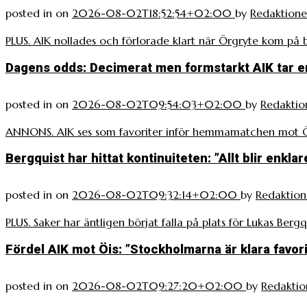
posted in
on
2026-08-02T18:52:54+02:00
by
Redaktion
PLUS. AIK nollades och förlorade klart när Örgryte kom på
Dagens odds: Decimerat men formstarkt AIK tar 
posted in
on
2026-08-02T09:54:03+02:00
by
Redaktio
ANNONS. AIK ses som favoriter inför hemmamatchen mot Ör
Bergquist har hittat kontinuiteten: ”Allt blir enklar
posted in
on
2026-08-02T09:32:14+02:00
by
Redaktio
PLUS. Saker har äntligen börjat falla på plats för Lukas Bergqu
Fördel AIK mot Öis: ”Stockholmarna är klara favori
posted in
on
2026-08-02T09:27:20+02:00
by
Redaktio