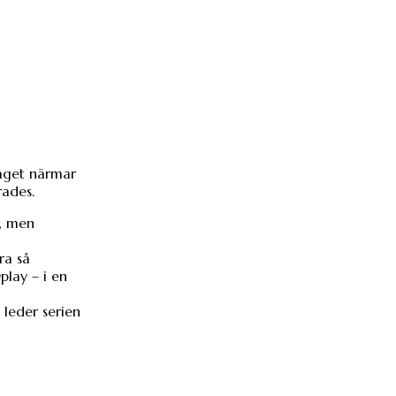
naget närmar
rades.
e, men
ra så
play – i en
 leder serien