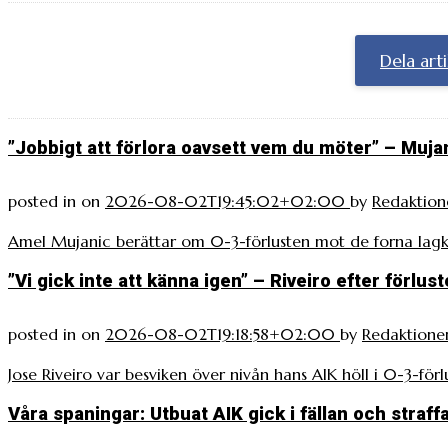
Dela art
”Jobbigt att förlora oavsett vem du möter” – Muja
posted in
on
2026-08-02T19:45:02+02:00
by
Redaktion
Amel Mujanic berättar om 0-3-förlusten mot de forna lagk
”Vi gick inte att känna igen” – Riveiro efter förlus
posted in
on
2026-08-02T19:18:58+02:00
by
Redaktione
Jose Riveiro var besviken över nivån hans AIK höll i 0-3-för
Våra spaningar: Utbuat AIK gick i fällan och straf