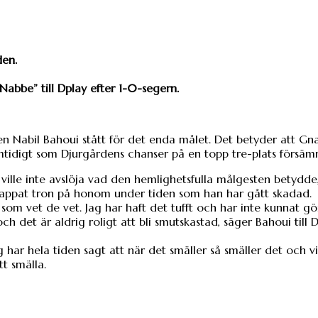
den.
Nabbe” till Dplay efter 1-0-segern.
n Nabil Bahoui stått för det enda målet. Det betyder att G
tidigt som Djurgårdens chanser på en topp tre-plats försäm
 ville inte avslöja vad den hemlighetsfulla målgesten betydd
tappat tron på honom under tiden som han har gått skadad.
som vet de vet. Jag har haft det tufft och har inte kunnat gö
ch det är aldrig roligt att bli smutskastad, säger Bahoui till D
har hela tiden sagt att när det smäller så smäller det och vi
t smälla.