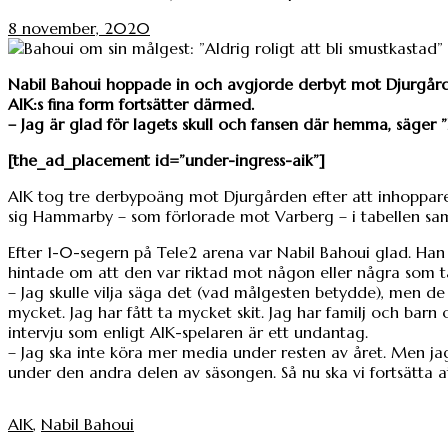
8 november, 2020
Nabil Bahoui hoppade in och avgjorde derbyt mot Djurgår
AIK:s fina form fortsätter därmed.
– Jag är glad för lagets skull och fansen där hemma, säger ”
[the_ad_placement id=”under-ingress-aik”]
AIK tog tre derbypoäng mot Djurgården efter att inhoppare
sig Hammarby – som förlorade mot Varberg – i tabellen sam
Efter 1-0-segern på Tele2 arena var Nabil Bahoui glad. Han
hintade om att den var riktad mot någon eller några som 
– Jag skulle vilja säga det (vad målgesten betydde), men de 
mycket. Jag har fått ta mycket skit. Jag har familj och barn o
intervju som enligt AIK-spelaren är ett undantag.
– Jag ska inte köra mer media under resten av året. Men jag 
under den andra delen av säsongen. Så nu ska vi fortsätta at
AIK
,
Nabil Bahoui