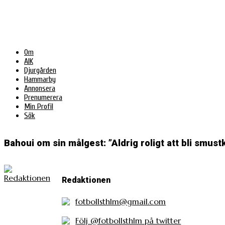
Om
AIK
Djurgården
Hammarby
Annonsera
Prenumerera
Min Profil
Sök
Bahoui om sin målgest: ”Aldrig roligt att bli smust
Redaktionen
fotbollsthlm@gmail.com
Följ @fotbollsthlm på twitter