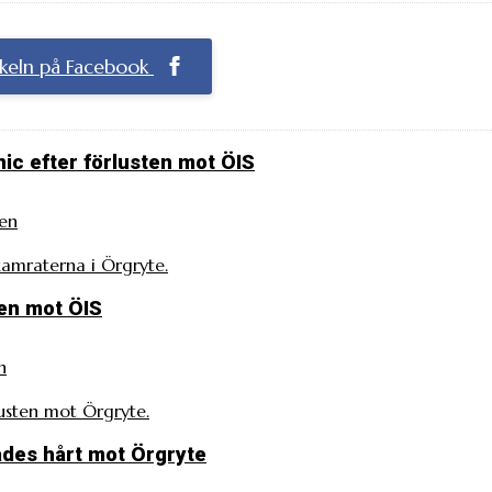
ikeln på Facebook
nic efter förlusten mot ÖIS
en
amraterna i Örgryte.
ten mot ÖIS
n
lusten mot Örgryte.
fades hårt mot Örgryte