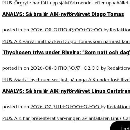
PLUS. Örgryte har fått upp självförtroendet efter uppehållet
ANALYS: Så bra är AIK-nyförvärvet Diogo Tomas
posted in
on
2026-08-01T10:43:00+02:00
by
Redaktio
PLUS. AIK värvar mittbacken Diogo Tomas som närmast k
Thychosen trivs under Riveiro: ”Som natt och dag
posted in
on
2026-08-01T10:30:57+02:00
by
Redaktion
PLUS. Mads Thychosen ser ljust på unga AIK under José Rivei
ANALYS: Så bra är AIK-nyförvärvet Linus Carlstra
posted in
on
2026-07-31T14:01:00+02:00
by
Redaktion
PLUS. AIK har presenterat värvningen av anfallaren Linus Carl
Lad