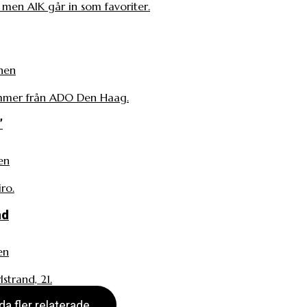
, men AIK går in som favoriter.
nen
ommer från ADO Den Haag.
”
en
ro.
nd
en
strand, 21.
da fler relaterade