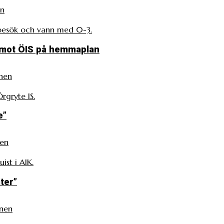
en
 besök och vann med 0-3.
emot ÖIS på hemmaplan
nen
gryte IS.
e”
nen
ist i AIK.
ter”
nen