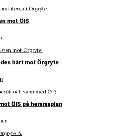
amraterna i Örgryte.
ten mot ÖIS
n
lusten mot Örgryte.
fades hårt mot Örgryte
en
 besök och vann med 0-3.
emot ÖIS på hemmaplan
nen
gryte IS.