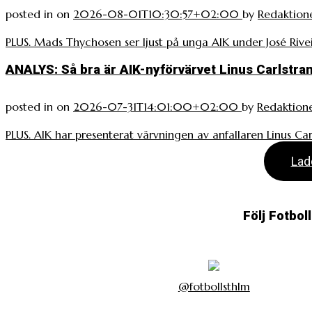
posted in
on
2026-08-01T10:30:57+02:00
by
Redaktion
PLUS. Mads Thychosen ser ljust på unga AIK under José Rivei
ANALYS: Så bra är AIK-nyförvärvet Linus Carlstra
posted in
on
2026-07-31T14:01:00+02:00
by
Redaktion
PLUS. AIK har presenterat värvningen av anfallaren Linus Carl
Lad
Följ Fotbol
@fotbollsthlm