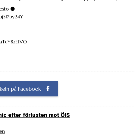
esto ⚫️
/ujS17by24Y
m/aTcY8zEtVO
ikeln på Facebook
nic efter förlusten mot ÖIS
en