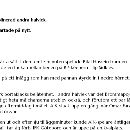
plinerad andra halvlek.
rtade på nytt.
ästa sätt. I den femte minuten spelade Bilal Hussein fram en
 en lucka mellan benen på BP-keepern Filip Sidklev.
t på ett inlägg som han med pannan styrde in i nedre hörnet
stark bortaklacks belåtenhet. I andra halvlek var det Brommapo
ktigt heta målchanserna uteblev också, och förutom ett par l
gn eftermiddag i målet. AIK stack upp en gång, när Omar Fara
 försvar.
chen ut och efter sju tilläggsminuter kunde AIK-spelare äntlige
 fall, tar sig förbi IFK Göteborg och är uppe på en kvalplats.