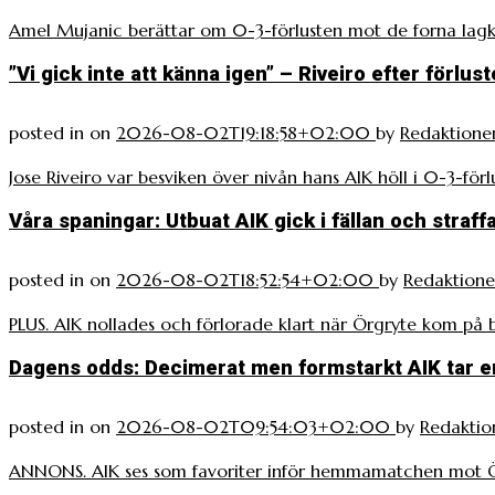
Amel Mujanic berättar om 0-3-förlusten mot de forna lagk
”Vi gick inte att känna igen” – Riveiro efter förlus
posted in
on
2026-08-02T19:18:58+02:00
by
Redaktione
Jose Riveiro var besviken över nivån hans AIK höll i 0-3-för
Våra spaningar: Utbuat AIK gick i fällan och straf
posted in
on
2026-08-02T18:52:54+02:00
by
Redaktion
PLUS. AIK nollades och förlorade klart när Örgryte kom på
Dagens odds: Decimerat men formstarkt AIK tar 
posted in
on
2026-08-02T09:54:03+02:00
by
Redaktio
ANNONS. AIK ses som favoriter inför hemmamatchen mot Ör