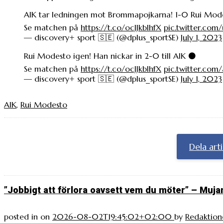
AIK tar ledningen mot Brommapojkarna! 1-0 Rui Mod
Se matchen på
https://t.co/ocJJkbIhfX
pic.twitter.com
— discovery+ sport 🇸🇪 (@dplus_sportSE)
July 1, 2023
Rui Modesto igen! Han nickar in 2-0 till AIK ⚫️
Se matchen på
https://t.co/ocJJkbIhfX
pic.twitter.co
— discovery+ sport 🇸🇪 (@dplus_sportSE)
July 1, 2023
AIK
,
Rui Modesto
Dela art
”Jobbigt att förlora oavsett vem du möter” – Muja
posted in
on
2026-08-02T19:45:02+02:00
by
Redaktion