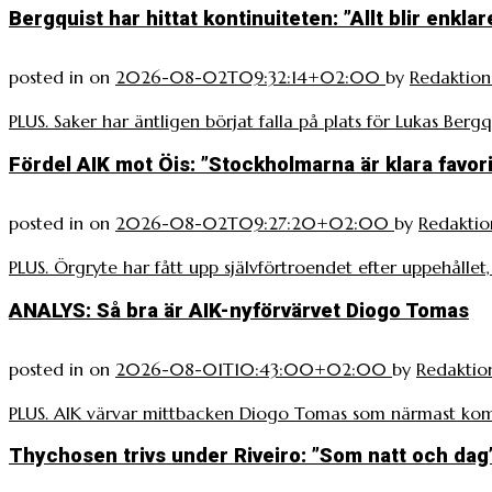
Bergquist har hittat kontinuiteten: ”Allt blir enklar
posted in
on
2026-08-02T09:32:14+02:00
by
Redaktio
PLUS. Saker har äntligen börjat falla på plats för Lukas Bergqu
Fördel AIK mot Öis: ”Stockholmarna är klara favori
posted in
on
2026-08-02T09:27:20+02:00
by
Redaktio
PLUS. Örgryte har fått upp självförtroendet efter uppehållet
ANALYS: Så bra är AIK-nyförvärvet Diogo Tomas
posted in
on
2026-08-01T10:43:00+02:00
by
Redaktio
PLUS. AIK värvar mittbacken Diogo Tomas som närmast k
Thychosen trivs under Riveiro: ”Som natt och dag