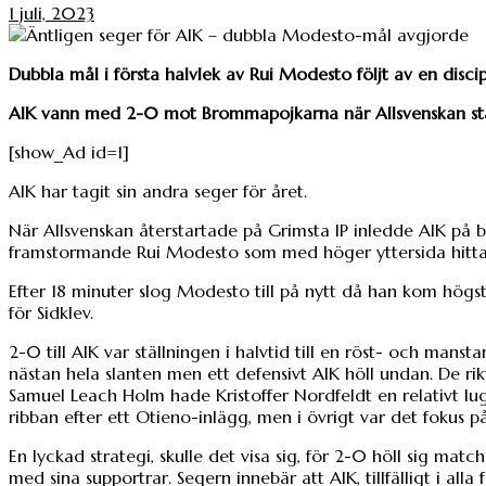
1 juli, 2023
Dubbla mål i första halvlek av Rui Modesto följt av en disci
AIK vann med 2-0 mot Brommapojkarna när Allsvenskan sta
[show_Ad id=1]
AIK har tagit sin andra seger för året.
När Allsvenskan återstartade på Grimsta IP inledde AIK på b
framstormande Rui Modesto som med höger yttersida hittade
Efter 18 minuter slog Modesto till på nytt då han kom högs
för Sidklev.
2-0 till AIK var ställningen i halvtid till en röst- och man
nästan hela slanten men ett defensivt AIK höll undan. De ri
Samuel Leach Holm hade Kristoffer Nordfeldt en relativt lu
ribban efter ett Otieno-inlägg, men i övrigt var det fokus på
En lyckad strategi, skulle det visa sig, för 2-0 höll sig mat
med sina supportrar. Segern innebär att AIK, tillfälligt i alla