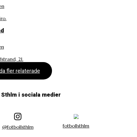
en
ro.
nd
en
strand, 21.
da fler relaterade
l Sthlm i sociala medier
fotbollsthlm
@fotbollsthlm