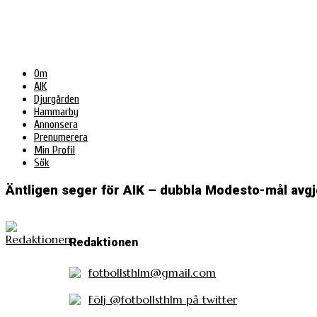
Om
AIK
Djurgården
Hammarby
Annonsera
Prenumerera
Min Profil
Sök
Äntligen seger för AIK – dubbla Modesto-mål avg
Redaktionen
fotbollsthlm@gmail.com
Följ @fotbollsthlm på twitter