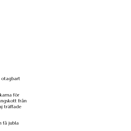
, otagbart
jkarna för
ångskott från
j träffade
n få jubla