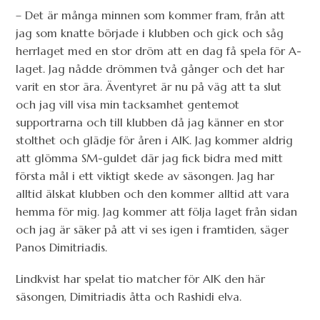
– Det är många minnen som kommer fram, från att
jag som knatte började i klubben och gick och såg
herrlaget med en stor dröm att en dag få spela för A-
laget. Jag nådde drömmen två gånger och det har
varit en stor ära. Äventyret är nu på väg att ta slut
och jag vill visa min tacksamhet gentemot
supportrarna och till klubben då jag känner en stor
stolthet och glädje för åren i AIK. Jag kommer aldrig
att glömma SM-guldet där jag fick bidra med mitt
första mål i ett viktigt skede av säsongen. Jag har
alltid älskat klubben och den kommer alltid att vara
hemma för mig. Jag kommer att följa laget från sidan
och jag är säker på att vi ses igen i framtiden, säger
Panos Dimitriadis.
Lindkvist har spelat tio matcher för AIK den här
säsongen, Dimitriadis åtta och Rashidi elva.