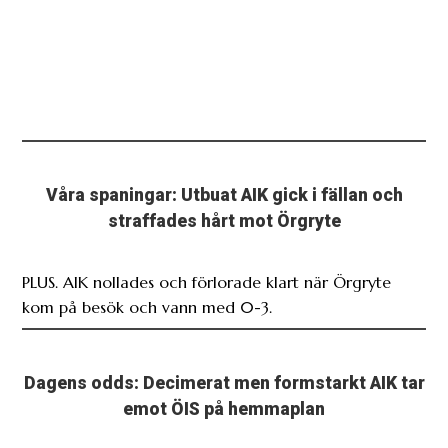
Våra spaningar: Utbuat AIK gick i fällan och
straffades hårt mot Örgryte
PLUS. AIK nollades och förlorade klart när Örgryte
kom på besök och vann med 0-3.
Dagens odds: Decimerat men formstarkt AIK tar
emot ÖIS på hemmaplan
ANNONS. AIK ses som favoriter inför hemmamatchen
mot Örgryte IS.