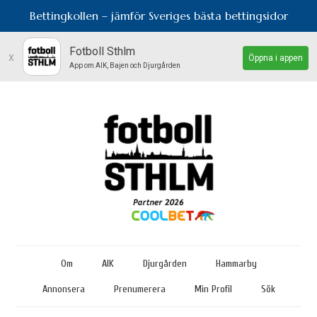
Bettingkollen – jämför Sveriges bästa bettingsidor
Fotboll Sthlm
x
Öppna i appen
App om AIK, Bajen och Djurgården
Om
AIK
Djurgården
Hammarby
Annonsera
Prenumerera
Min Profil
Sök