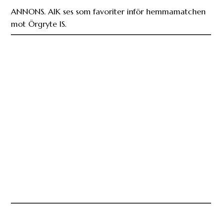
Bergquist har hittat kontinuiteten: ”Allt blir
enklare”